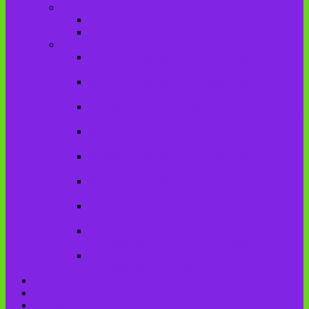
Литературная карта
Писатели Брянщины
Писатели Брасовской земли
История колхозного движения
Колхозное движение на территории
Дубровского сельского поселения
Колхозное движение на территории
Брасовского сельского поселения
История колхозного движения на
территории Веребского сельского поселения.
Колхозное движение на территории
Глодневского сельского поселения
Колхозное движение на территории
Городищенского №1 сельского поселения
Коллективное движение на территории
Погребского сельского поселения
Колхозное движение на территории
Крупецкого сельского поселения
Колхозное движение на территории
Столбовского сельского поселения
Колхозное движение на территории
Сныткинского сельского поселения
Контакты
Оценка качества
Услуги