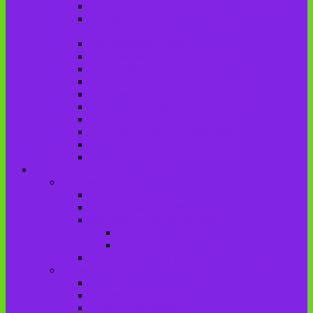
Городищенская №2 сельская библиотека
Городищенская сельская библиотека
(Городище №1)
Детская библиотека
Дубровская сельская библиотека
Добриковская сельская библиотека
Каменская поселковая библиотека
Красненская сельская библиотека
Красноколодецкая сельская библиотека
Крупецкая сельская библиотека
Осотская сельская библиотека
Хотеевская сельская библиотека
Чаянская сельская библиотека
Брасовский край
Брасовский район
История района
Населенные пункты района
Мы свято чтим героев имена!
История на улицах города
Мемориальные доски
Туристическими тропами родного края
Люди, события
Герои Советского Союза
Ликвидаторы ЧАЭС
Знаменитые земляки