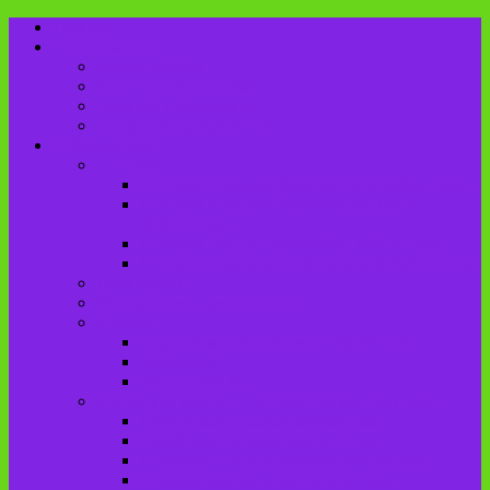
Главная
Пользователю
Режим работы
Как стать читателем?
Правила пользования
Продление документов
О библиотеке
История
История создания Красненской библиотеки
История создания Чаянской сельской
библиотеки
История Городищенской№1 библиотеки
История создания Добриковской библиотеки
Документы
Методическая деятельность
Отделы
Отдел комплектования и обработки
Абонемент
Читальный зал
Структура МБУК «ЦБС Брасовского района»
Брасовская сельская библиотека
Веребская сельская библиотека
Вороновологская сельская библиотека
Глодневская сельская библиотека