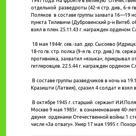
1941 года. На фронте в Великую Отечествен
отдельной разведроты (42-я стр. див., 6-я
Поляков в составе группы захвата 16—19 но
пункта Тиливичи (Дубровенский р-н Витеб. об
взял в плен. 25.11.43 г. награжден орденом С
18 мая 1944г. сев.-зап. дер. Сысоево (Идриц
18-го гв. стр. полка (9-я гв. стр. див.) гв. 
противника, захватил «языка», прикрывал 
гитлеровцев. 22.5.44 г. награжден орденом С
В составе группы разведчиков в ночь на 19.
Кразишти (Латвия), сразил 4 солдат и взял в
В октябре 1945 г. старший сержант И.И.По
Москве 9 мая 1985г. в ознаменование 40-л
двумя орденами Отечественной войны 1 ст
числе «За отвагу». Умер 17 мая 1995 г. Похо