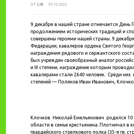
ОТ
LIB
07.12.2022
9 декабря в нашей стране отмечается День 
продолжением исторических традиций и спо
совершены героями нашей страны. 9 декабря
Федерации, кавалеров ордена Святого Георг
награждения рядового и сержантского сост
был учрежден своеобразный аналог российск
и III степени, награждение которым проводи
кавалерами стали 2640 человек. Среди них
степеней — Поляков Иван Иванович, Клочко
Клочков Николай Емельянович родился 10 
области в семье крестьянина. Плотничал в 
гвардейского стрелкового полка (35-я гв. стр.