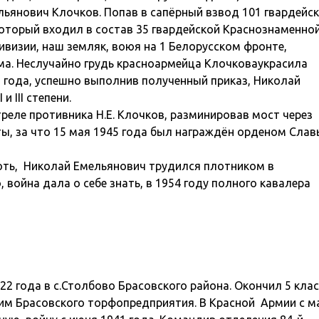
льянович Клочков. Попав в сапёрный взвод 101 гвардейс
который входил в состав 35 гвардейской Краснознаменно
визии, наш земляк, воюя на 1 Белорусском фронте,
зма. Неслучайно грудь красноармейца Клочковаукрасила
45 года, успешно выполнив полученный приказ, Николай
 III степени.
еле противника Н.Е. Клочков, разминировав мост через
ты, за что 15 мая 1945 года был награждён орденом Славы
ть, Николай Емельянович трудился плотником в
война дала о себе знать, в 1954 году полного кавалера
2 года в с.Столбово Брасовского района. Окончил 5 кла
очим Брасовского торфопредприятия. В Красной Армии с м