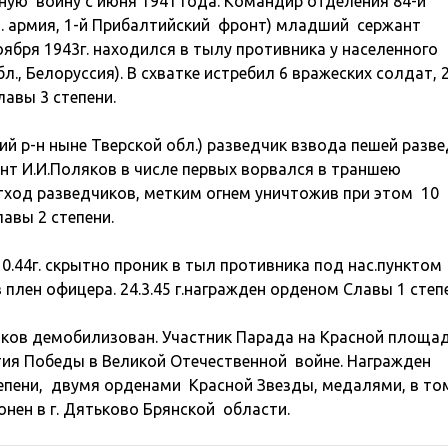
ную войну с июня 1941 года. Командир отделения 84-й
 гв. армия, 1-й Прибалтийский фронт) младший сержант
ября 1943г. находился в тылу противника у населенного
л., Белоруссия). В схватке истребил 6 вражеских солдат, 
лавы 3 степени.
кий р-н ныне Тверской обл.) разведчик взвода пешей разв
сержант И.И.Поляков в числе первых ворвался в траншею
отход разведчиков, метким огнем уничтожив при этом 10
лавы 2 степени.
10.44г. скрытно проник в тыл противника под нас.пунктом
 плен офицера. 24.3.45 г.награжден орденом Славы 1 степ
ляков демобилизован. Участник Парада на Красной площад
етия Победы в Великой Отечественной войне. Награжден
епени, двумя орденами Красной Звезды, медалями, в то
ронен в г. Дятьково Брянской области.