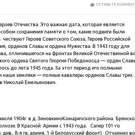
ОСТАВЬТЕ КОММЕН
Героев Отечества. Это важная дата, которая является
собом сохранения памяти о том, какие подвиги были
 чествуют Героев Советского Союза, Героев Российской
ия, орденов Славы и ордена Мужества. В 1943 году для
ава, отличившегося на фронтах Великой Отечественной в
ого ордена Святого Георгия Победоносца — орден Славы I
лось до лета 1945 года. За этот период его полными
 и наши земляки — полные кавалеры орденов Славы трех
в Николай Емельянович.
июля 1904г. в д. ЗиновкиноКомаричского района Брянск
колхозе. В Красной Армии с 1943 года.
Сапер 101-го
 див., 8-я гв. армия, 1-й Белорусский фронт).
Отчаянно во