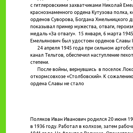
с гитлеровскими захватчиками Николай Еме
краснознаменного ордена Кутузова полка, 
орденов Суворова, Богдана Хмельницкого ди
показывал пример мужества, отваги, герои
медаль «За отвагу». 15 января, 6 марта 19
Емельянович был удостоен орденов Славы II и
24 апреля 1945 года при сильном артобстр
канал Тельтов, обеспечил наступление пехо
степени.
После войны, вернувшись в поселок Локо
откормсовхозе «Столбовский». К сожалению, 
ордена Славы не стало
Поляков Иван Иванович родился 20 июня 192
в 1936 году. Работал в колхозе, затем раб