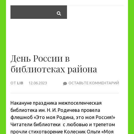
День России в
библиотеках района
ОТ
LIB
12.06.2023
ОСТАВЬТЕ КОММЕНТАРИЙ
ДЕНЬ
РОССИ
В
Накануне праздника межпоселенческая
БИБЛИ
библиотека им. Н. И. Родичева провела
РАЙОН
флешмоб «Это моя Родина, это моя Россия!»
Читатели библиотеки с любовью и трепетом
прочли стихотворение Колесник Ольги «Моя