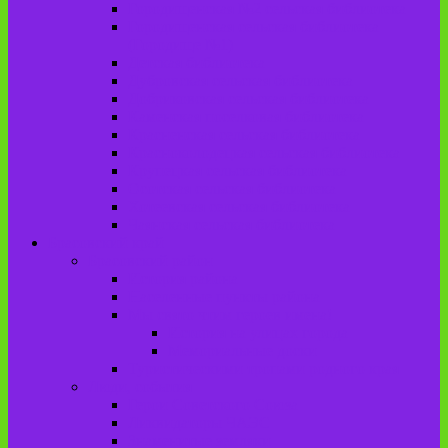
Городищенская №2 сельская библиотека
Городищенская сельская библиотека
(Городище №1)
Детская библиотека
Дубровская сельская библиотека
Добриковская сельская библиотека
Каменская поселковая библиотека
Красненская сельская библиотека
Красноколодецкая сельская библиотека
Крупецкая сельская библиотека
Осотская сельская библиотека
Хотеевская сельская библиотека
Чаянская сельская библиотека
Брасовский край
Брасовский район
История района
Населенные пункты района
Мы свято чтим героев имена!
История на улицах города
Мемориальные доски
Туристическими тропами родного края
Люди, события
Герои Советского Союза
Ликвидаторы ЧАЭС
Знаменитые земляки