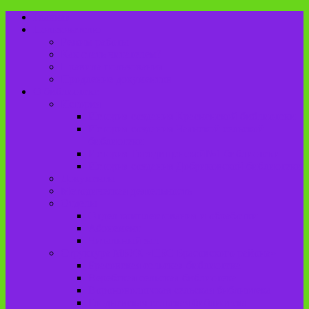
Главная
Пользователю
Режим работы
Как стать читателем?
Правила пользования
Продление документов
О библиотеке
История
История создания Красненской библиотеки
История создания Чаянской сельской
библиотеки
История Городищенской№1 библиотеки
История создания Добриковской библиотеки
Документы
Методическая деятельность
Отделы
Отдел комплектования и обработки
Абонемент
Читальный зал
Структура МБУК «ЦБС Брасовского района»
Брасовская сельская библиотека
Веребская сельская библиотека
Вороновологская сельская библиотека
Глодневская сельская библиотека