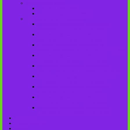
Литературная карта
Писатели Брянщины
Писатели Брасовской земли
История колхозного движения
Колхозное движение на территории
Дубровского сельского поселения
Колхозное движение на территории
Брасовского сельского поселения
История колхозного движения на
территории Веребского сельского поселения.
Колхозное движение на территории
Глодневского сельского поселения
Колхозное движение на территории
Городищенского №1 сельского поселения
Коллективное движение на территории
Погребского сельского поселения
Колхозное движение на территории
Крупецкого сельского поселения
Колхозное движение на территории
Столбовского сельского поселения
Колхозное движение на территории
Сныткинского сельского поселения
Контакты
Оценка качества
Услуги