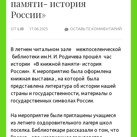
памяти- история
России»
ОТ
LIB
17.06.2025
ОСТАВЬТЕ КОММЕНТАРИЙ
ЧАС
ИСТОР
«В
В летнем читальном зале межпоселенческой
КНИЖН
библиотеки им.Н. И. Родичева прошёл час
ПАМЯТ
истории «В книжной памяти- история
ИСТОР
России». К мероприятию была оформлена
РОССИИ
книжная выставка , на которой была
представлена литература об истории нашей
страны и государственности, материалы о
государственных символах России.
На мероприятие были приглашены учащиеся
из летнего оздоровительного лагеря школ
поселка. Библиотекари рассказали о том, что