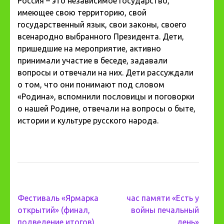
Россия – это независимое государство,
имеющее свою территорию, свой
государственный язык, свои законы, своего
всенародно выбранного Президента. Дети,
пришедшие на мероприятие, активно
принимали участие в беседе, задавали
вопросы и отвечали на них. Дети рассуждали
о том, что они понимают под словом
«Родина», вспомнили пословицы и поговорки
о нашей Родине, отвечали на вопросы о быте,
истории и культуре русского народа.
Навигация
Фестиваль «Ярмарка
час памяти «Есть у
по
открытий» (финал,
войны печальный
записям
подведение итогов)
день»