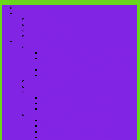
Главная
Пользователю
Режим работы
Как стать читателем?
Правила пользования
Продление документов
О библиотеке
История
История создания Красненской библиотеки
История создания Чаянской сельской
библиотеки
История Городищенской№1 библиотеки
История создания Добриковской библиотеки
Документы
Методическая деятельность
Отделы
Отдел комплектования и обработки
Абонемент
Читальный зал
Структура МБУК «ЦБС Брасовского района»
Брасовская сельская библиотека
Веребская сельская библиотека
Вороновологская сельская библиотека
Глодневская сельская библиотека