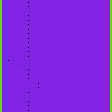
Городищенская №2 сельская библиотека
Городищенская сельская библиотека
(Городище №1)
Детская библиотека
Дубровская сельская библиотека
Добриковская сельская библиотека
Каменская поселковая библиотека
Красненская сельская библиотека
Красноколодецкая сельская библиотека
Крупецкая сельская библиотека
Осотская сельская библиотека
Хотеевская сельская библиотека
Чаянская сельская библиотека
Брасовский край
Брасовский район
История района
Населенные пункты района
Мы свято чтим героев имена!
История на улицах города
Мемориальные доски
Туристическими тропами родного края
Люди, события
Герои Советского Союза
Ликвидаторы ЧАЭС
Знаменитые земляки