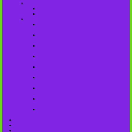
Литературная карта
Писатели Брянщины
Писатели Брасовской земли
История колхозного движения
Колхозное движение на территории
Дубровского сельского поселения
Колхозное движение на территории
Брасовского сельского поселения
История колхозного движения на
территории Веребского сельского поселения.
Колхозное движение на территории
Глодневского сельского поселения
Колхозное движение на территории
Городищенского №1 сельского поселения
Коллективное движение на территории
Погребского сельского поселения
Колхозное движение на территории
Крупецкого сельского поселения
Колхозное движение на территории
Столбовского сельского поселения
Колхозное движение на территории
Сныткинского сельского поселения
Контакты
Оценка качества
Услуги