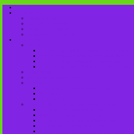
Главная
Пользователю
Режим работы
Как стать читателем?
Правила пользования
Продление документов
О библиотеке
История
История создания Красненской библиотеки
История создания Чаянской сельской библиот
История Городищенской№1 библиотеки
История создания Добриковской библиотеки
Документы
Методическая деятельность
Отделы
Отдел комплектования и обработки
Абонемент
Читальный зал
Структура МБУК «ЦБС Брасовского района»
Брасовская сельская библиотека
Веребская сельская библиотека
Вороновологская сельская библиотека
Глодневская сельская библиотека
Городищенская №2 сельская библиотека