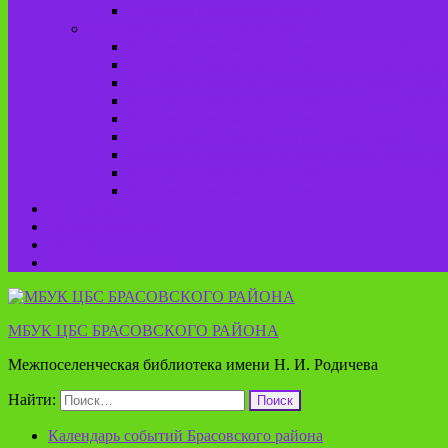
Писатели Брасовской земли
История колхозного движения
Колхозное движение на территории Дубровско
Колхозное движение на территории Брасовско
История колхозного движения на территории 
Колхозное движение на территории Глодневск
Колхозное движение на территории Городище
Коллективное движение на территории Погреб
Колхозное движение на территории Крупецког
Колхозное движение на территории Столбовск
Колхозное движение на территории Сныткинс
Контакты
Оценка качества
Услуги
Пушкинская карта
МБУК ЦБС БРАСОВСКОГО РАЙОНА
Межпоселенческая библиотека имени Н. И. Родичева
Найти:
Календарь событий Брасовского района