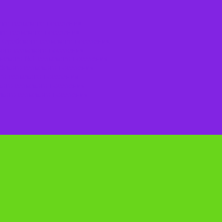
го сельского поселения
го сельского поселения
Веребского сельского поселения.
ого сельского поселения
нского №1 сельского поселения
ского сельского поселения
о сельского поселения
ого сельского поселения
кого сельского поселения