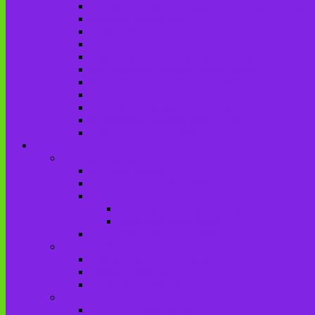
Городищенская сельская библиотека (Городи
Детская библиотека
Дубровская сельская библиотека
Добриковская сельская библиотека
Каменская поселковая библиотека
Красненская сельская библиотека
Красноколодецкая сельская библиотека
Крупецкая сельская библиотека
Осотская сельская библиотека
Хотеевская сельская библиотека
Чаянская сельская библиотека
Брасовский край
Брасовский район
История района
Населенные пункты района
Мы свято чтим героев имена!
История на улицах города
Мемориальные доски
Туристическими тропами родного края
Люди, события
Герои Советского Союза
Ликвидаторы ЧАЭС
Знаменитые земляки
Литературная карта
Писатели Брянщины