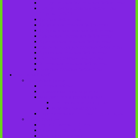
Городищенская №2 сельская библиотека
Городищенская сельская библиотека
(Городище №1)
Детская библиотека
Дубровская сельская библиотека
Добриковская сельская библиотека
Каменская поселковая библиотека
Красненская сельская библиотека
Красноколодецкая сельская библиотека
Крупецкая сельская библиотека
Осотская сельская библиотека
Хотеевская сельская библиотека
Чаянская сельская библиотека
Брасовский край
Брасовский район
История района
Населенные пункты района
Мы свято чтим героев имена!
История на улицах города
Мемориальные доски
Туристическими тропами родного края
Люди, события
Герои Советского Союза
Ликвидаторы ЧАЭС
Знаменитые земляки