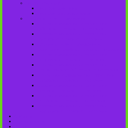
Литературная карта
Писатели Брянщины
Писатели Брасовской земли
История колхозного движения
Колхозное движение на территории
Дубровского сельского поселения
Колхозное движение на территории
Брасовского сельского поселения
История колхозного движения на
территории Веребского сельского поселения.
Колхозное движение на территории
Глодневского сельского поселения
Колхозное движение на территории
Городищенского №1 сельского поселения
Коллективное движение на территории
Погребского сельского поселения
Колхозное движение на территории
Крупецкого сельского поселения
Колхозное движение на территории
Столбовского сельского поселения
Колхозное движение на территории
Сныткинского сельского поселения
Контакты
Оценка качества
Услуги