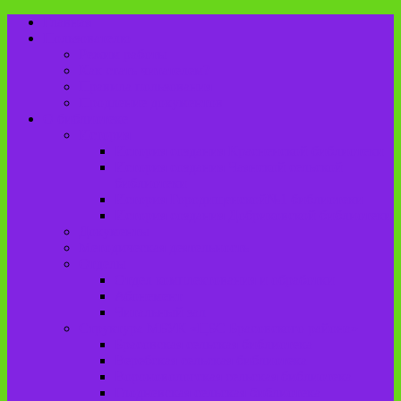
Главная
Пользователю
Режим работы
Как стать читателем?
Правила пользования
Продление документов
О библиотеке
История
История создания Красненской библиотеки
История создания Чаянской сельской
библиотеки
История Городищенской№1 библиотеки
История создания Добриковской библиотеки
Документы
Методическая деятельность
Отделы
Отдел комплектования и обработки
Абонемент
Читальный зал
Структура МБУК «ЦБС Брасовского района»
Брасовская сельская библиотека
Веребская сельская библиотека
Вороновологская сельская библиотека
Глодневская сельская библиотека