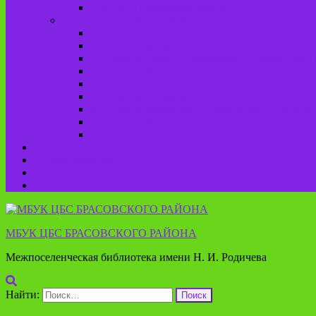
Писатели Брасовской земли
История колхозного движения
Колхозное движение на территории Дубровско
Колхозное движение на территории Брасовско
История колхозного движения на территории 
Колхозное движение на территории Глодневск
Колхозное движение на территории Городище
Коллективное движение на территории Погреб
Колхозное движение на территории Крупецког
Колхозное движение на территории Столбовск
Колхозное движение на территории Сныткинс
Контакты
Оценка качества
Услуги
Пушкинская карта
МБУК ЦБС БРАСОВСКОГО РАЙОНА
Межпоселенческая библиотека имени Н. И. Родичева
Найти: