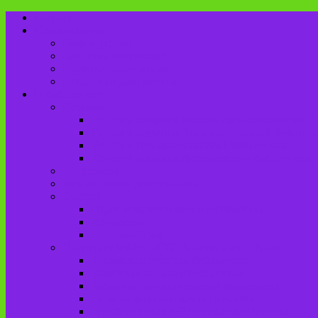
Главная
Пользователю
Режим работы
Как стать читателем?
Правила пользования
Продление документов
О библиотеке
История
История создания Красненской библиотеки
История создания Чаянской сельской библиот
История Городищенской№1 библиотеки
История создания Добриковской библиотеки
Документы
Методическая деятельность
Отделы
Отдел комплектования и обработки
Абонемент
Читальный зал
Структура МБУК «ЦБС Брасовского района»
Брасовская сельская библиотека
Веребская сельская библиотека
Вороновологская сельская библиотека
Глодневская сельская библиотека
Городищенская №2 сельская библиотека