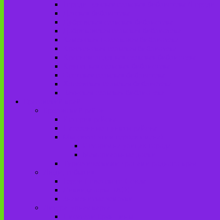
Городищенская сельская библиотека (Городи
Детская библиотека
Дубровская сельская библиотека
Добриковская сельская библиотека
Каменская поселковая библиотека
Красненская сельская библиотека
Красноколодецкая сельская библиотека
Крупецкая сельская библиотека
Осотская сельская библиотека
Хотеевская сельская библиотека
Чаянская сельская библиотека
Брасовский край
Брасовский район
История района
Населенные пункты района
Мы свято чтим героев имена!
История на улицах города
Мемориальные доски
Туристическими тропами родного края
Люди, события
Герои Советского Союза
Ликвидаторы ЧАЭС
Знаменитые земляки
Литературная карта
Писатели Брянщины