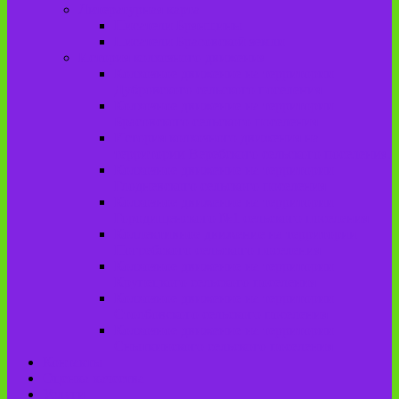
Литературная карта
Писатели Брянщины
Писатели Брасовской земли
История колхозного движения
Колхозное движение на территории
Дубровского сельского поселения
Колхозное движение на территории
Брасовского сельского поселения
История колхозного движения на
территории Веребского сельского поселения.
Колхозное движение на территории
Глодневского сельского поселения
Колхозное движение на территории
Городищенского №1 сельского поселения
Коллективное движение на территории
Погребского сельского поселения
Колхозное движение на территории
Крупецкого сельского поселения
Колхозное движение на территории
Столбовского сельского поселения
Колхозное движение на территории
Сныткинского сельского поселения
Контакты
Оценка качества
Услуги