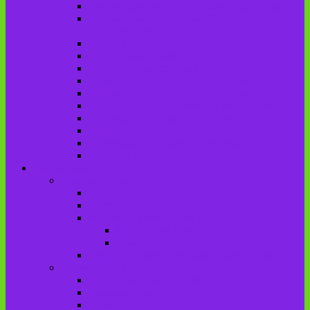
Городищенская №2 сельская библиотека
Городищенская сельская библиотека
(Городище №1)
Детская библиотека
Дубровская сельская библиотека
Добриковская сельская библиотека
Каменская поселковая библиотека
Красненская сельская библиотека
Красноколодецкая сельская библиотека
Крупецкая сельская библиотека
Осотская сельская библиотека
Хотеевская сельская библиотека
Чаянская сельская библиотека
Брасовский край
Брасовский район
История района
Населенные пункты района
Мы свято чтим героев имена!
История на улицах города
Мемориальные доски
Туристическими тропами родного края
Люди, события
Герои Советского Союза
Ликвидаторы ЧАЭС
Знаменитые земляки