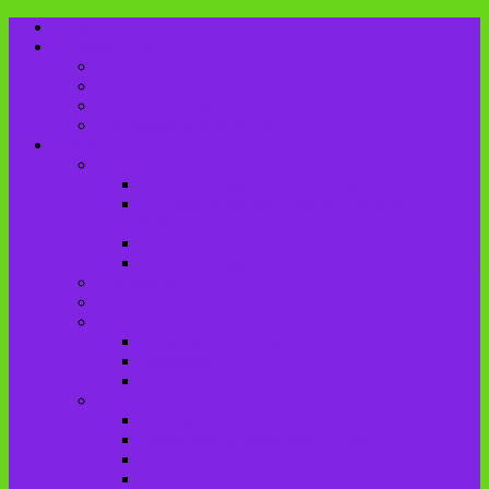
Главная
Пользователю
Режим работы
Как стать читателем?
Правила пользования
Продление документов
О библиотеке
История
История создания Красненской библиотеки
История создания Чаянской сельской
библиотеки
История Городищенской№1 библиотеки
История создания Добриковской библиотеки
Документы
Методическая деятельность
Отделы
Отдел комплектования и обработки
Абонемент
Читальный зал
Структура МБУК «ЦБС Брасовского района»
Брасовская сельская библиотека
Веребская сельская библиотека
Вороновологская сельская библиотека
Глодневская сельская библиотека