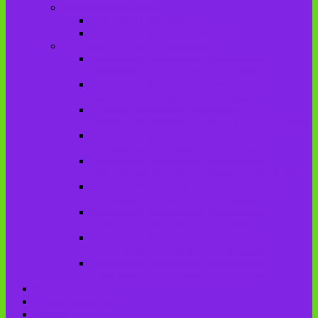
Литературная карта
Писатели Брянщины
Писатели Брасовской земли
История колхозного движения
Колхозное движение на территории
Дубровского сельского поселения
Колхозное движение на территории
Брасовского сельского поселения
История колхозного движения на
территории Веребского сельского поселения.
Колхозное движение на территории
Глодневского сельского поселения
Колхозное движение на территории
Городищенского №1 сельского поселения
Коллективное движение на территории
Погребского сельского поселения
Колхозное движение на территории
Крупецкого сельского поселения
Колхозное движение на территории
Столбовского сельского поселения
Колхозное движение на территории
Сныткинского сельского поселения
Контакты
Оценка качества
Услуги