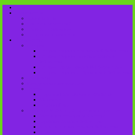
Главная
Пользователю
Режим работы
Как стать читателем?
Правила пользования
Продление документов
О библиотеке
История
История создания Красненской библиотеки
История создания Чаянской сельской
библиотеки
История Городищенской№1 библиотеки
История создания Добриковской библиотеки
Документы
Методическая деятельность
Отделы
Отдел комплектования и обработки
Абонемент
Читальный зал
Структура МБУК «ЦБС Брасовского района»
Брасовская сельская библиотека
Веребская сельская библиотека
Вороновологская сельская библиотека
Глодневская сельская библиотека