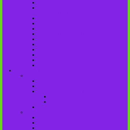
Городищенская №2 сельская библиотека
Городищенская сельская библиотека
(Городище №1)
Детская библиотека
Дубровская сельская библиотека
Добриковская сельская библиотека
Каменская поселковая библиотека
Красненская сельская библиотека
Красноколодецкая сельская библиотека
Крупецкая сельская библиотека
Осотская сельская библиотека
Хотеевская сельская библиотека
Чаянская сельская библиотека
Брасовский край
Брасовский район
История района
Населенные пункты района
Мы свято чтим героев имена!
История на улицах города
Мемориальные доски
Туристическими тропами родного края
Люди, события
Герои Советского Союза
Ликвидаторы ЧАЭС
Знаменитые земляки