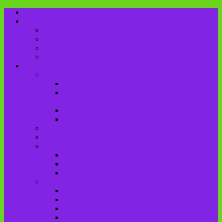
Главная
Пользователю
Режим работы
Как стать читателем?
Правила пользования
Продление документов
О библиотеке
История
История создания Красненской библиотеки
История создания Чаянской сельской
библиотеки
История Городищенской№1 библиотеки
История создания Добриковской библиотеки
Документы
Методическая деятельность
Отделы
Отдел комплектования и обработки
Абонемент
Читальный зал
Структура МБУК «ЦБС Брасовского района»
Брасовская сельская библиотека
Веребская сельская библиотека
Вороновологская сельская библиотека
Глодневская сельская библиотека