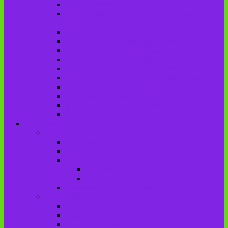
Городищенская №2 сельская библиотека
Городищенская сельская библиотека
(Городище №1)
Детская библиотека
Дубровская сельская библиотека
Добриковская сельская библиотека
Каменская поселковая библиотека
Красненская сельская библиотека
Красноколодецкая сельская библиотека
Крупецкая сельская библиотека
Осотская сельская библиотека
Хотеевская сельская библиотека
Чаянская сельская библиотека
Брасовский край
Брасовский район
История района
Населенные пункты района
Мы свято чтим героев имена!
История на улицах города
Мемориальные доски
Туристическими тропами родного края
Люди, события
Герои Советского Союза
Ликвидаторы ЧАЭС
Знаменитые земляки