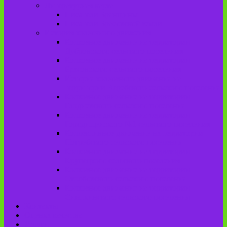
Литературная карта
Писатели Брянщины
Писатели Брасовской земли
История колхозного движения
Колхозное движение на территории
Дубровского сельского поселения
Колхозное движение на территории
Брасовского сельского поселения
История колхозного движения на
территории Веребского сельского поселения.
Колхозное движение на территории
Глодневского сельского поселения
Колхозное движение на территории
Городищенского №1 сельского поселения
Коллективное движение на территории
Погребского сельского поселения
Колхозное движение на территории
Крупецкого сельского поселения
Колхозное движение на территории
Столбовского сельского поселения
Колхозное движение на территории
Сныткинского сельского поселения
Контакты
Оценка качества
Услуги