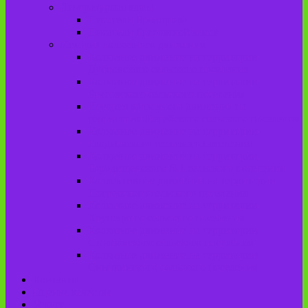
Литературная карта
Писатели Брянщины
Писатели Брасовской земли
История колхозного движения
Колхозное движение на территории
Дубровского сельского поселения
Колхозное движение на территории
Брасовского сельского поселения
История колхозного движения на
территории Веребского сельского поселения.
Колхозное движение на территории
Глодневского сельского поселения
Колхозное движение на территории
Городищенского №1 сельского поселения
Коллективное движение на территории
Погребского сельского поселения
Колхозное движение на территории
Крупецкого сельского поселения
Колхозное движение на территории
Столбовского сельского поселения
Колхозное движение на территории
Сныткинского сельского поселения
Контакты
Оценка качества
Услуги