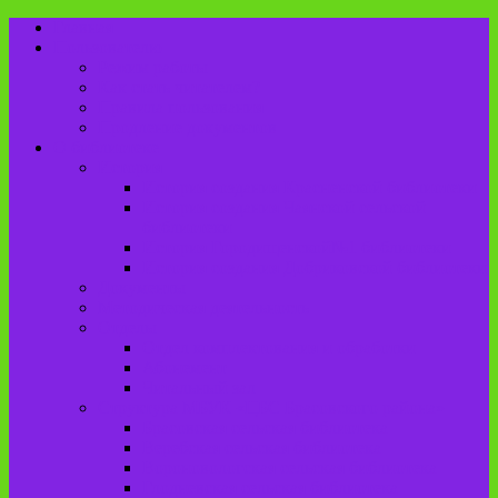
Главная
Пользователю
Режим работы
Как стать читателем?
Правила пользования
Продление документов
О библиотеке
История
История создания Красненской библиотеки
История создания Чаянской сельской
библиотеки
История Городищенской№1 библиотеки
История создания Добриковской библиотеки
Документы
Методическая деятельность
Отделы
Отдел комплектования и обработки
Абонемент
Читальный зал
Структура МБУК «ЦБС Брасовского района»
Брасовская сельская библиотека
Веребская сельская библиотека
Вороновологская сельская библиотека
Глодневская сельская библиотека