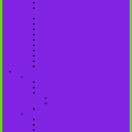
Городищенская №2 сельская библиотека
Городищенская сельская библиотека
(Городище №1)
Детская библиотека
Дубровская сельская библиотека
Добриковская сельская библиотека
Каменская поселковая библиотека
Красненская сельская библиотека
Красноколодецкая сельская библиотека
Крупецкая сельская библиотека
Осотская сельская библиотека
Хотеевская сельская библиотека
Чаянская сельская библиотека
Брасовский край
Брасовский район
История района
Населенные пункты района
Мы свято чтим героев имена!
История на улицах города
Мемориальные доски
Туристическими тропами родного края
Люди, события
Герои Советского Союза
Ликвидаторы ЧАЭС
Знаменитые земляки