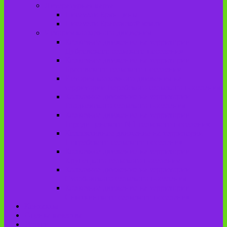
Литературная карта
Писатели Брянщины
Писатели Брасовской земли
История колхозного движения
Колхозное движение на территории
Дубровского сельского поселения
Колхозное движение на территории
Брасовского сельского поселения
История колхозного движения на
территории Веребского сельского поселения.
Колхозное движение на территории
Глодневского сельского поселения
Колхозное движение на территории
Городищенского №1 сельского поселения
Коллективное движение на территории
Погребского сельского поселения
Колхозное движение на территории
Крупецкого сельского поселения
Колхозное движение на территории
Столбовского сельского поселения
Колхозное движение на территории
Сныткинского сельского поселения
Контакты
Оценка качества
Услуги