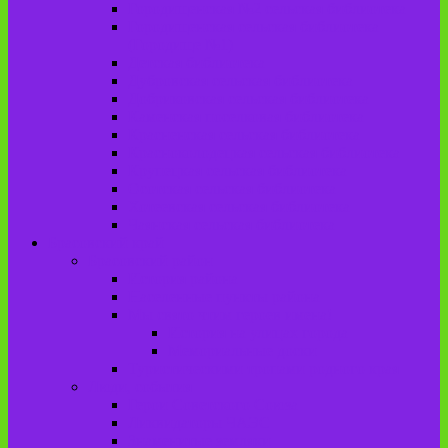
Городищенская №2 сельская библиотека
Городищенская сельская библиотека
(Городище №1)
Детская библиотека
Дубровская сельская библиотека
Добриковская сельская библиотека
Каменская поселковая библиотека
Красненская сельская библиотека
Красноколодецкая сельская библиотека
Крупецкая сельская библиотека
Осотская сельская библиотека
Хотеевская сельская библиотека
Чаянская сельская библиотека
Брасовский край
Брасовский район
История района
Населенные пункты района
Мы свято чтим героев имена!
История на улицах города
Мемориальные доски
Туристическими тропами родного края
Люди, события
Герои Советского Союза
Ликвидаторы ЧАЭС
Знаменитые земляки