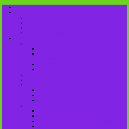
Главная
Пользователю
Режим работы
Как стать читателем?
Правила пользования
Продление документов
О библиотеке
История
История создания Красненской библиотеки
История создания Чаянской сельской
библиотеки
История Городищенской№1 библиотеки
История создания Добриковской библиотеки
Документы
Методическая деятельность
Отделы
Отдел комплектования и обработки
Абонемент
Читальный зал
Структура МБУК «ЦБС Брасовского района»
Брасовская сельская библиотека
Веребская сельская библиотека
Вороновологская сельская библиотека
Глодневская сельская библиотека