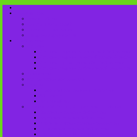
Главная
Пользователю
Режим работы
Как стать читателем?
Правила пользования
Продление документов
О библиотеке
История
История создания Красненской библиотеки
История создания Чаянской сельской библиот
История Городищенской№1 библиотеки
История создания Добриковской библиотеки
Документы
Методическая деятельность
Отделы
Отдел комплектования и обработки
Абонемент
Читальный зал
Структура МБУК «ЦБС Брасовского района»
Брасовская сельская библиотека
Веребская сельская библиотека
Вороновологская сельская библиотека
Глодневская сельская библиотека
Городищенская №2 сельская библиотека