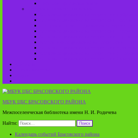
Писатели Брасовской земли
История колхозного движения
Колхозное движение на территории Дубровско
Колхозное движение на территории Брасовско
История колхозного движения на территории 
Колхозное движение на территории Глодневск
Колхозное движение на территории Городище
Коллективное движение на территории Погреб
Колхозное движение на территории Крупецког
Колхозное движение на территории Столбовск
Колхозное движение на территории Сныткинс
Контакты
Оценка качества
Услуги
Пушкинская карта
МБУК ЦБС БРАСОВСКОГО РАЙОНА
Межпоселенческая библиотека имени Н. И. Родичева
Найти:
Календарь событий Брасовского района