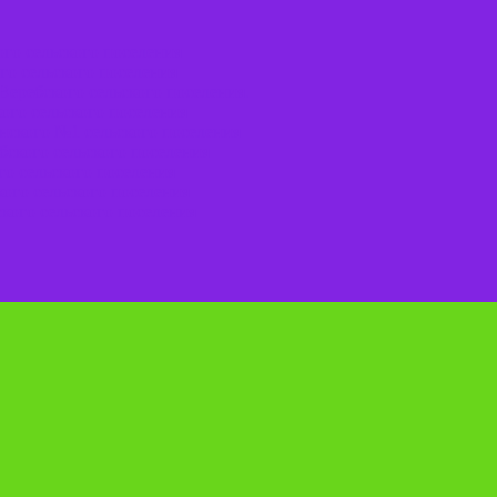
го сельского поселения
го сельского поселения
Веребского сельского поселения.
ого сельского поселения
нского №1 сельского поселения
ского сельского поселения
о сельского поселения
ого сельского поселения
кого сельского поселения