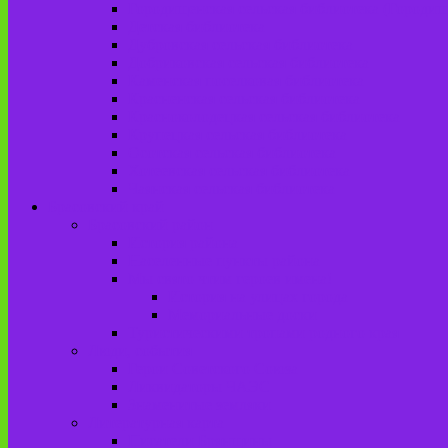
Городищенская сельская библиотека (Городи
Детская библиотека
Дубровская сельская библиотека
Добриковская сельская библиотека
Каменская поселковая библиотека
Красненская сельская библиотека
Красноколодецкая сельская библиотека
Крупецкая сельская библиотека
Осотская сельская библиотека
Хотеевская сельская библиотека
Чаянская сельская библиотека
Брасовский край
Брасовский район
История района
Населенные пункты района
Мы свято чтим героев имена!
История на улицах города
Мемориальные доски
Туристическими тропами родного края
Люди, события
Герои Советского Союза
Ликвидаторы ЧАЭС
Знаменитые земляки
Литературная карта
Писатели Брянщины