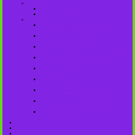
Литературная карта
Писатели Брянщины
Писатели Брасовской земли
История колхозного движения
Колхозное движение на территории
Дубровского сельского поселения
Колхозное движение на территории
Брасовского сельского поселения
История колхозного движения на
территории Веребского сельского поселения.
Колхозное движение на территории
Глодневского сельского поселения
Колхозное движение на территории
Городищенского №1 сельского поселения
Коллективное движение на территории
Погребского сельского поселения
Колхозное движение на территории
Крупецкого сельского поселения
Колхозное движение на территории
Столбовского сельского поселения
Колхозное движение на территории
Сныткинского сельского поселения
Контакты
Оценка качества
Услуги