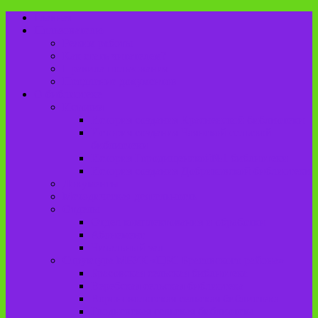
Главная
Пользователю
Режим работы
Как стать читателем?
Правила пользования
Продление документов
О библиотеке
История
История создания Красненской библиотеки
История создания Чаянской сельской
библиотеки
История Городищенской№1 библиотеки
История создания Добриковской библиотеки
Документы
Методическая деятельность
Отделы
Отдел комплектования и обработки
Абонемент
Читальный зал
Структура МБУК «ЦБС Брасовского района»
Брасовская сельская библиотека
Веребская сельская библиотека
Вороновологская сельская библиотека
Глодневская сельская библиотека