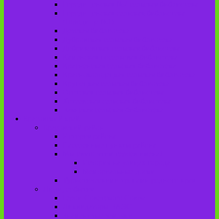
Городищенская №2 сельская библиотека
Городищенская сельская библиотека
(Городище №1)
Детская библиотека
Дубровская сельская библиотека
Добриковская сельская библиотека
Каменская поселковая библиотека
Красненская сельская библиотека
Красноколодецкая сельская библиотека
Крупецкая сельская библиотека
Осотская сельская библиотека
Хотеевская сельская библиотека
Чаянская сельская библиотека
Брасовский край
Брасовский район
История района
Населенные пункты района
Мы свято чтим героев имена!
История на улицах города
Мемориальные доски
Туристическими тропами родного края
Люди, события
Герои Советского Союза
Ликвидаторы ЧАЭС
Знаменитые земляки