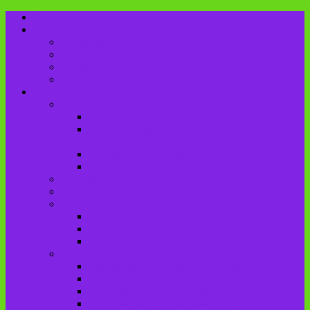
Главная
Пользователю
Режим работы
Как стать читателем?
Правила пользования
Продление документов
О библиотеке
История
История создания Красненской библиотеки
История создания Чаянской сельской
библиотеки
История Городищенской№1 библиотеки
История создания Добриковской библиотеки
Документы
Методическая деятельность
Отделы
Отдел комплектования и обработки
Абонемент
Читальный зал
Структура МБУК «ЦБС Брасовского района»
Брасовская сельская библиотека
Веребская сельская библиотека
Вороновологская сельская библиотека
Глодневская сельская библиотека