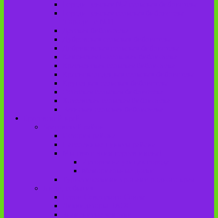
Городищенская №2 сельская библиотека
Городищенская сельская библиотека
(Городище №1)
Детская библиотека
Дубровская сельская библиотека
Добриковская сельская библиотека
Каменская поселковая библиотека
Красненская сельская библиотека
Красноколодецкая сельская библиотека
Крупецкая сельская библиотека
Осотская сельская библиотека
Хотеевская сельская библиотека
Чаянская сельская библиотека
Брасовский край
Брасовский район
История района
Населенные пункты района
Мы свято чтим героев имена!
История на улицах города
Мемориальные доски
Туристическими тропами родного края
Люди, события
Герои Советского Союза
Ликвидаторы ЧАЭС
Знаменитые земляки