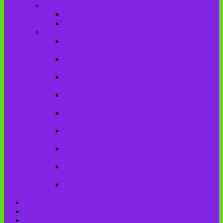
Литературная карта
Писатели Брянщины
Писатели Брасовской земли
История колхозного движения
Колхозное движение на территории
Дубровского сельского поселения
Колхозное движение на территории
Брасовского сельского поселения
История колхозного движения на
территории Веребского сельского поселения.
Колхозное движение на территории
Глодневского сельского поселения
Колхозное движение на территории
Городищенского №1 сельского поселения
Коллективное движение на территории
Погребского сельского поселения
Колхозное движение на территории
Крупецкого сельского поселения
Колхозное движение на территории
Столбовского сельского поселения
Колхозное движение на территории
Сныткинского сельского поселения
Контакты
Оценка качества
Услуги