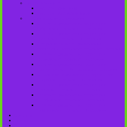
Литературная карта
Писатели Брянщины
Писатели Брасовской земли
История колхозного движения
Колхозное движение на территории
Дубровского сельского поселения
Колхозное движение на территории
Брасовского сельского поселения
История колхозного движения на
территории Веребского сельского поселения.
Колхозное движение на территории
Глодневского сельского поселения
Колхозное движение на территории
Городищенского №1 сельского поселения
Коллективное движение на территории
Погребского сельского поселения
Колхозное движение на территории
Крупецкого сельского поселения
Колхозное движение на территории
Столбовского сельского поселения
Колхозное движение на территории
Сныткинского сельского поселения
Контакты
Оценка качества
Услуги