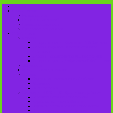
Главная
Пользователю
Режим работы
Как стать читателем?
Правила пользования
Продление документов
О библиотеке
История
История создания Красненской библиотеки
История создания Чаянской сельской
библиотеки
История Городищенской№1 библиотеки
История создания Добриковской библиотеки
Документы
Методическая деятельность
Отделы
Отдел комплектования и обработки
Абонемент
Читальный зал
Структура МБУК «ЦБС Брасовского района»
Брасовская сельская библиотека
Веребская сельская библиотека
Вороновологская сельская библиотека
Глодневская сельская библиотека