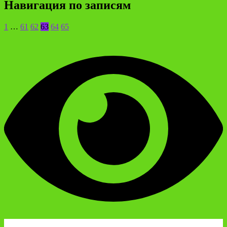
Навигация по записям
1
…
61
62
63
64
65