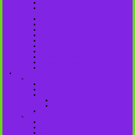
Городищенская №2 сельская библиотека
Городищенская сельская библиотека
(Городище №1)
Детская библиотека
Дубровская сельская библиотека
Добриковская сельская библиотека
Каменская поселковая библиотека
Красненская сельская библиотека
Красноколодецкая сельская библиотека
Крупецкая сельская библиотека
Осотская сельская библиотека
Хотеевская сельская библиотека
Чаянская сельская библиотека
Брасовский край
Брасовский район
История района
Населенные пункты района
Мы свято чтим героев имена!
История на улицах города
Мемориальные доски
Туристическими тропами родного края
Люди, события
Герои Советского Союза
Ликвидаторы ЧАЭС
Знаменитые земляки