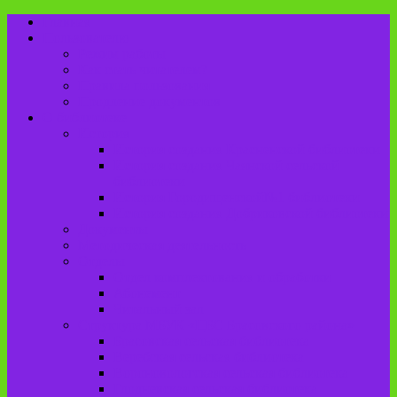
Главная
Пользователю
Режим работы
Как стать читателем?
Правила пользования
Продление документов
О библиотеке
История
История создания Красненской библиотеки
История создания Чаянской сельской
библиотеки
История Городищенской№1 библиотеки
История создания Добриковской библиотеки
Документы
Методическая деятельность
Отделы
Отдел комплектования и обработки
Абонемент
Читальный зал
Структура МБУК «ЦБС Брасовского района»
Брасовская сельская библиотека
Веребская сельская библиотека
Вороновологская сельская библиотека
Глодневская сельская библиотека