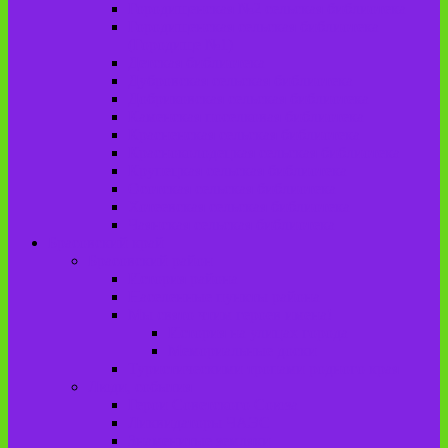
Городищенская №2 сельская библиотека
Городищенская сельская библиотека
(Городище №1)
Детская библиотека
Дубровская сельская библиотека
Добриковская сельская библиотека
Каменская поселковая библиотека
Красненская сельская библиотека
Красноколодецкая сельская библиотека
Крупецкая сельская библиотека
Осотская сельская библиотека
Хотеевская сельская библиотека
Чаянская сельская библиотека
Брасовский край
Брасовский район
История района
Населенные пункты района
Мы свято чтим героев имена!
История на улицах города
Мемориальные доски
Туристическими тропами родного края
Люди, события
Герои Советского Союза
Ликвидаторы ЧАЭС
Знаменитые земляки