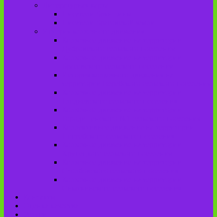
Литературная карта
Писатели Брянщины
Писатели Брасовской земли
История колхозного движения
Колхозное движение на территории
Дубровского сельского поселения
Колхозное движение на территории
Брасовского сельского поселения
История колхозного движения на
территории Веребского сельского поселения.
Колхозное движение на территории
Глодневского сельского поселения
Колхозное движение на территории
Городищенского №1 сельского поселения
Коллективное движение на территории
Погребского сельского поселения
Колхозное движение на территории
Крупецкого сельского поселения
Колхозное движение на территории
Столбовского сельского поселения
Колхозное движение на территории
Сныткинского сельского поселения
Контакты
Оценка качества
Услуги