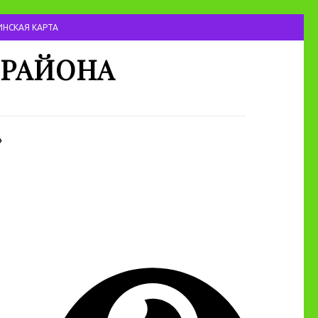
НСКАЯ КАРТА
 РАЙОНА
»
я