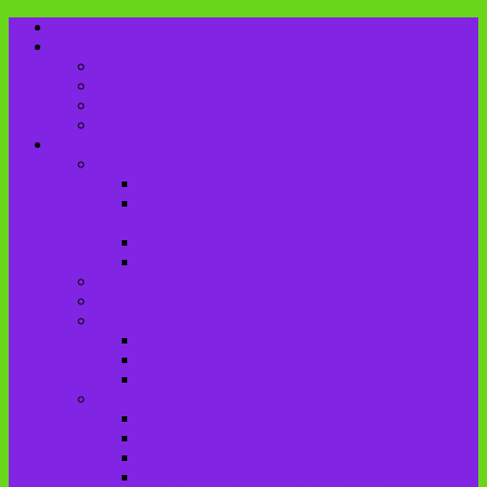
Главная
Пользователю
Режим работы
Как стать читателем?
Правила пользования
Продление документов
О библиотеке
История
История создания Красненской библиотеки
История создания Чаянской сельской
библиотеки
История Городищенской№1 библиотеки
История создания Добриковской библиотеки
Документы
Методическая деятельность
Отделы
Отдел комплектования и обработки
Абонемент
Читальный зал
Структура МБУК «ЦБС Брасовского района»
Брасовская сельская библиотека
Веребская сельская библиотека
Вороновологская сельская библиотека
Глодневская сельская библиотека