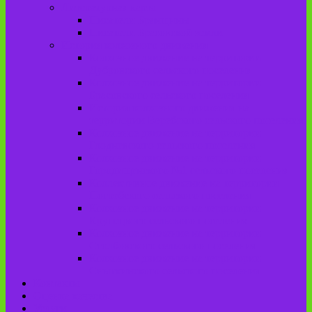
Литературная карта
Писатели Брянщины
Писатели Брасовской земли
История колхозного движения
Колхозное движение на территории
Дубровского сельского поселения
Колхозное движение на территории
Брасовского сельского поселения
История колхозного движения на
территории Веребского сельского поселения.
Колхозное движение на территории
Глодневского сельского поселения
Колхозное движение на территории
Городищенского №1 сельского поселения
Коллективное движение на территории
Погребского сельского поселения
Колхозное движение на территории
Крупецкого сельского поселения
Колхозное движение на территории
Столбовского сельского поселения
Колхозное движение на территории
Сныткинского сельского поселения
Контакты
Оценка качества
Услуги