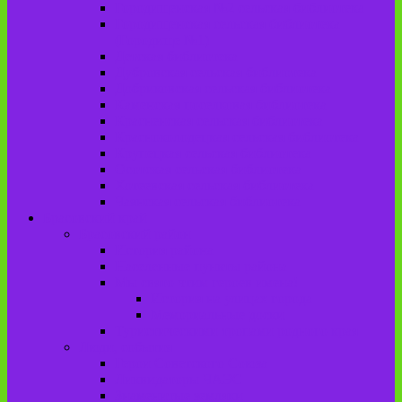
Городищенская №2 сельская библиотека
Городищенская сельская библиотека
(Городище №1)
Детская библиотека
Дубровская сельская библиотека
Добриковская сельская библиотека
Каменская поселковая библиотека
Красненская сельская библиотека
Красноколодецкая сельская библиотека
Крупецкая сельская библиотека
Осотская сельская библиотека
Хотеевская сельская библиотека
Чаянская сельская библиотека
Брасовский край
Брасовский район
История района
Населенные пункты района
Мы свято чтим героев имена!
История на улицах города
Мемориальные доски
Туристическими тропами родного края
Люди, события
Герои Советского Союза
Ликвидаторы ЧАЭС
Знаменитые земляки