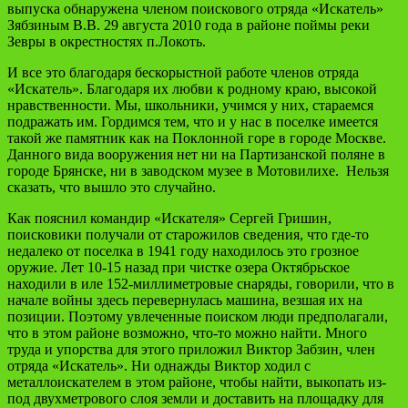
выпуска обнаружена членом поискового отряда «Искатель»
Зябзиным В.В. 29 августа 2010 года в районе поймы реки
Зевры в окрестностях п.Локоть.
И все это благодаря бескорыстной работе членов отряда
«Искатель». Благодаря их любви к родному краю, высокой
нравственности. Мы, школьники, учимся у них, стараемся
подражать им. Гордимся тем, что и у нас в поселке имеется
такой же памятник как на Поклонной горе в городе Москве.
Данного вида вооружения нет ни на Партизанской поляне в
городе Брянске, ни в заводском музее в Мотовилихе. Нельзя
сказать, что вышло это случайно.
Как пояснил командир «Искателя» Сергей Гришин,
поисковики получали от старожилов сведения, что где-то
недалеко от поселка в 1941 году находилось это грозное
оружие. Лет 10-15 назад при чистке озера Октябрьское
находили в иле 152-миллиметровые снаряды, говорили, что в
начале войны здесь перевернулась машина, везшая их на
позиции. Поэтому увлеченные поиском люди предполагали,
что в этом районе возможно, что-то можно найти. Много
труда и упорства для этого приложил Виктор Забзин, член
отряда «Искатель». Ни однажды Виктор ходил с
металлоискателем в этом районе, чтобы найти, выкопать из-
под двухметрового слоя земли и доставить на площадку для