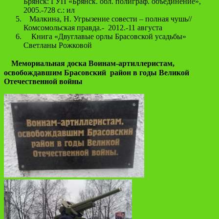
Брянск: ГУП «Брянск. обл. полиграф. объединение»,
2005.-728 с.: ил
Малкина, Н. Угрызение совести – полная чушь//
Комсомольская правда.- 2012.-11 августа
Книга «Двуглавые орлы Брасовской усадьбы»
Светланы Рожковой
Мемориальная доска Воинам-артиллеристам,
освобождавшим Брасовский район в годы Великой
Отечественной войны