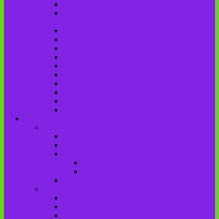
Городищенская №2 сельская библиотека
Городищенская сельская библиотека
(Городище №1)
Детская библиотека
Дубровская сельская библиотека
Добриковская сельская библиотека
Каменская поселковая библиотека
Красненская сельская библиотека
Красноколодецкая сельская библиотека
Крупецкая сельская библиотека
Осотская сельская библиотека
Хотеевская сельская библиотека
Чаянская сельская библиотека
Брасовский край
Брасовский район
История района
Населенные пункты района
Мы свято чтим героев имена!
История на улицах города
Мемориальные доски
Туристическими тропами родного края
Люди, события
Герои Советского Союза
Ликвидаторы ЧАЭС
Знаменитые земляки