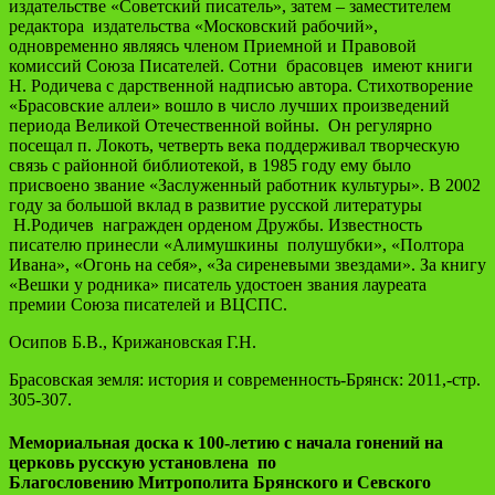
издательстве «Советский писатель», затем – заместителем
редактора издательства «Московский рабочий»,
одновременно являясь членом Приемной и Правовой
комиссий Союза Писателей. Сотни брасовцев имеют книги
Н. Родичева с дарственной надписью автора. Стихотворение
«Брасовские аллеи» вошло в число лучших произведений
периода Великой Отечественной войны. Он регулярно
посещал п. Локоть, четверть века поддерживал творческую
связь с районной библиотекой, в 1985 году ему было
присвоено звание «Заслуженный работник культуры». В 2002
году за большой вклад в развитие русской литературы
Н.Родичев награжден орденом Дружбы. Известность
писателю принесли «Алимушкины полушубки», «Полтора
Ивана», «Огонь на себя», «За сиреневыми звездами». За книгу
«Вешки у родника» писатель удостоен звания лауреата
премии Союза писателей и ВЦСПС.
Осипов Б.В., Крижановская Г.Н.
Брасовская земля: история и современность-Брянск: 2011,-стр.
305-307.
Мемориальная доска к 100-летию с начала гонений на
церковь русскую установлена по
Благословению Митрополита Брянского и Севского