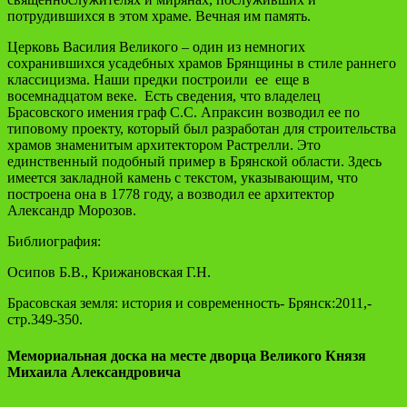
потрудившихся в этом храме. Вечная им память.
Церковь Василия Великого – один из немногих
сохранившихся усадебных храмов Брянщины в стиле раннего
классицизма. Наши предки построили ее еще в
восемнадцатом веке. Есть сведения, что владелец
Брасовского имения граф С.С. Апраксин возводил ее по
типовому проекту, который был разработан для строительства
храмов знаменитым архитектором Растрелли. Это
единственный подобный пример в Брянской области. Здесь
имеется закладной камень с текстом, указывающим, что
построена она в 1778 году, а возводил ее архитектор
Александр Морозов.
Библиография:
Осипов Б.В., Крижановская Г.Н.
Брасовская земля: история и современность- Брянск:2011,-
стр.349-350.
Мемориальная доска на месте дворца Великого Князя
Михаила Александровича