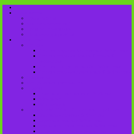
Главная
Пользователю
Режим работы
Как стать читателем?
Правила пользования
Продление документов
О библиотеке
История
История создания Красненской библиотеки
История создания Чаянской сельской
библиотеки
История Городищенской№1 библиотеки
История создания Добриковской библиотеки
Документы
Методическая деятельность
Отделы
Отдел комплектования и обработки
Абонемент
Читальный зал
Структура МБУК «ЦБС Брасовского района»
Брасовская сельская библиотека
Веребская сельская библиотека
Вороновологская сельская библиотека
Глодневская сельская библиотека