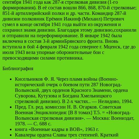
сентября 1941 года как 287-я стрелковая дивизия (1-го
формирования). В её состав вошли 866, 868, 870-й стрелковые;
851-й артиллерийский полки и др. части. Командир 287-й
дивизии полковник Ерёмин Иакинф (Михаил) Петрович
сумел в конце октября 1941 года выйти из окружения и
сохранил знамя дивизии. Благодаря этому дивизию,сохранили
и отправили на переформирование. В январе 1942 была
включена в состав 3-й армииБрянского фронта. Вновь
вступила в бой 4 февраля 1942 года севернее г. Мценск, где до
июля 1943 вела упорные оборонительные бои с
превосходящими силами противника.
Библиография
Кисельников Ф. Я
.
Через пламя войны (Военно-
исторический очерк о боевом пути 287 Новоград-
Волынской, двух орденов Красного Знамени, ордена
Суворова, Кутузова и Богдана Хмельницкого
стрелковой дивизии). В 2-х частях.. — Нелидово, 1994.
Пред. Гл. ред. комиссии Н. В. Огарков. Советская
Военная Энциклопедия: [В 8 томах] Т.5. = «Новоград-
Волынская стрелковая дивизия». — Москва: Воениздат,
1978. — С. 688 с.
книга «Военные кадры в ВОВ», 1963 г.
Кавалеры ордена Славы трех степеней. Краткий