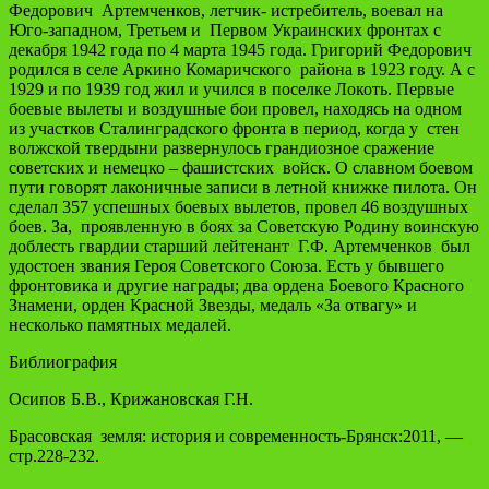
Федорович Артемченков, летчик- истребитель, воевал на
Юго-западном, Третьем и Первом Украинских фронтах с
декабря 1942 года по 4 марта 1945 года. Григорий Федорович
родился в селе Аркино Комаричского района в 1923 году. А с
1929 и по 1939 год жил и учился в поселке Локоть. Первые
боевые вылеты и воздушные бои провел, находясь на одном
из участков Сталинградского фронта в период, когда у стен
волжской твердыни развернулось грандиозное сражение
советских и немецко – фашистских войск. О славном боевом
пути говорят лаконичные записи в летной книжке пилота. Он
сделал 357 успешных боевых вылетов, провел 46 воздушных
боев. За, проявленную в боях за Советскую Родину воинскую
доблесть гвардии старший лейтенант Г.Ф. Артемченков был
удостоен звания Героя Советского Союза. Есть у бывшего
фронтовика и другие награды; два ордена Боевого Красного
Знамени, орден Красной Звезды, медаль «За отвагу» и
несколько памятных медалей.
Библиография
Осипов Б.В., Крижановская Г.Н.
Брасовская земля: история и современность-Брянск:2011, —
стр.228-232.