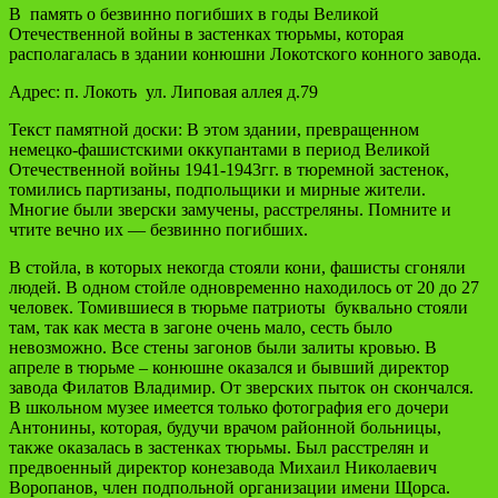
В память о безвинно погибших в годы Великой
Отечественной войны в застенках тюрьмы, которая
располагалась в здании конюшни Локотского конного завода.
Адрес: п. Локоть ул. Липовая аллея д.79
Текст памятной доски: В этом здании, превращенном
немецко-фашистскими оккупантами в период Великой
Отечественной войны 1941-1943гг. в тюремной застенок,
томились партизаны, подпольщики и мирные жители.
Многие были зверски замучены, расстреляны. Помните и
чтите вечно их — безвинно погибших.
В стойла, в которых некогда стояли кони, фашисты сгоняли
людей. В одном стойле одновременно находилось от 20 до 27
человек. Томившиеся в тюрьме патриоты буквально стояли
там, так как места в загоне очень мало, сесть было
невозможно. Все стены загонов были залиты кровью. В
апреле в тюрьме – конюшне оказался и бывший директор
завода Филатов Владимир. От зверских пыток он скончался.
В школьном музее имеется только фотография его дочери
Антонины, которая, будучи врачом районной больницы,
также оказалась в застенках тюрьмы. Был расстрелян и
предвоенный директор конезавода Михаил Николаевич
Воропанов, член подпольной организации имени Щорса.