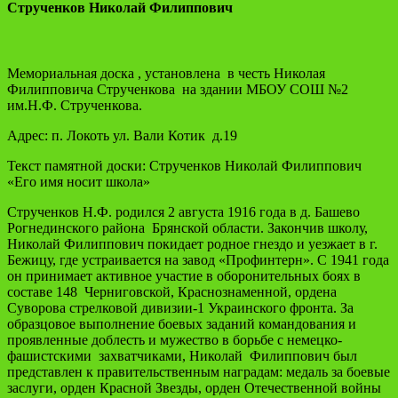
Струченков Николай Филиппович
Мемориальная доска , установлена в честь Николая
Филипповича Струченкова на здании МБОУ СОШ №2
им.Н.Ф. Струченкова.
Адрес: п. Локоть ул. Вали Котик д.19
Текст памятной доски: Струченков Николай Филиппович
«Его имя носит школа»
Струченков Н.Ф. родился 2 августа 1916 года в д. Башево
Рогнединского района Брянской области. Закончив школу,
Николай Филиппович покидает родное гнездо и уезжает в г.
Бежицу, где устраивается на завод «Профинтерн». С 1941 года
он принимает активное участие в оборонительных боях в
составе 148 Черниговской, Краснознаменной, ордена
Суворова стрелковой дивизии-1 Украинского фронта. За
образцовое выполнение боевых заданий командования и
проявленные доблесть и мужество в борьбе с немецко-
фашистскими захватчиками, Николай Филиппович был
представлен к правительственным наградам: медаль за боевые
заслуги, орден Красной Звезды, орден Отечественной войны