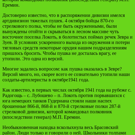
Еремин.
Достоверно известно, что в распоряжении дивизии имелся
артдивизион тяжелых пушек. 4 октября бойцы 870-го
стрелкового полка, чтобы не быть окруженными, были
вынуждены отойти и скрываться в лесном массиве чуть
восточнее поселка Локоть, в болотистых поймах речек Зевра и
Зуев. В условиях ускоренного выхода из окружения и потери
тягловых средств некоторые орудия нашим подразделениям
пришлось бросить. Чтобы пушка не досталась врагу, ее
утопили. Это одна из версий.
Многие задались вопросом: как пушка оказалась в Зевре?
Версий много, но, скорее всего ее сознательно утопили наши
солдаты-артилеристы в октябре1941 года.
Как известно, в первых числах октября 1941 года на рубеже с.
Радогощь – с. Лубошево – п. Локоть против порвавшихся с
юга немецких танков Гудериана стояли наши наспех
брошенные 866-й, 868-й и 870-й стрелковые полки 287-й
стрелковой дивизии, которой командовал полковник
(впоследствии генерал) М.П. Еремин.
Необыкновенная находка всколыхнула весь Брасовский
район. Люди только и говорили о ней. Школьники толпами