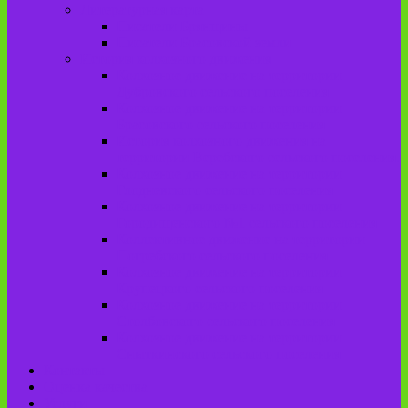
Литературная карта
Писатели Брянщины
Писатели Брасовской земли
История колхозного движения
Колхозное движение на территории
Дубровского сельского поселения
Колхозное движение на территории
Брасовского сельского поселения
История колхозного движения на
территории Веребского сельского поселения.
Колхозное движение на территории
Глодневского сельского поселения
Колхозное движение на территории
Городищенского №1 сельского поселения
Коллективное движение на территории
Погребского сельского поселения
Колхозное движение на территории
Крупецкого сельского поселения
Колхозное движение на территории
Столбовского сельского поселения
Колхозное движение на территории
Сныткинского сельского поселения
Контакты
Оценка качества
Услуги