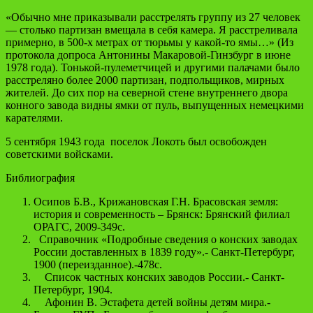
«Обычно мне приказывали расстрелять группу из 27 человек
— столько партизан вмещала в себя камера. Я расстреливала
примерно, в 500-х метрах от тюрьмы у какой-то ямы…» (Из
протокола допроса Антонины Макаровой-Гинзбург в июне
1978 года). Тонькой-пулеметчицей и другими палачами было
расстреляно более 2000 партизан, подпольщиков, мирных
жителей. До сих пор на северной стене внутреннего двора
конного завода видны ямки от пуль, выпущенных немецкими
карателями.
5 сентября 1943 года поселок Локоть был освобожден
советскими войсками.
Библиография
Осипов Б.В., Крижановская Г.Н. Брасовская земля:
история и современность – Брянск: Брянский филиал
ОРАГС, 2009-349с.
Справочник «Подробные сведения о конских заводах
России доставленных в 1839 году».- Санкт-Петербург,
1900 (переизданное).-478с.
Список частных конских заводов России.- Санкт-
Петербург, 1904.
Афонин В. Эстафета детей войны детям мира.-