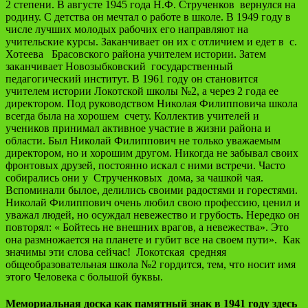
2 степени. В августе 1945 года Н.Ф. Струченков вернулся на
родину. С детства он мечтал о работе в школе. В 1949 году в
числе лучших молодых рабочих его направляют на
учительские курсы. Заканчивает он их с отличием и едет в с.
Хотеева Брасовского района учителем истории. Затем
заканчивает Новозыбковский государственный
педагогический институт. В 1961 году он становится
учителем истории Локотской школы №2, а через 2 года ее
директором. Под руководством Николая Филипповича школа
всегда была на хорошем счету. Коллектив учителей и
учеников принимал активное участие в жизни района и
области. Был Николай Филиппович не только уважаемым
директором, но и хорошим другом. Никогда не забывал своих
фронтовых друзей, постоянно искал с ними встречи. Часто
собирались они у Струченковых дома, за чашкой чая.
Вспоминали былое, делились своими радостями и горестями.
Николай Филиппович очень любил свою профессию, ценил и
уважал людей, но осуждал невежество и грубость. Нередко он
повторял: « Бойтесь не внешних врагов, а невежества». Это
она размножается на планете и губит все на своем пути». Как
значимы эти слова сейчас! Локотская средняя
общеобразовательная школа №2 гордится, тем, что носит имя
этого Человека с большой буквы.
Мемориальная доска как памятный знак в 1941 году здесь