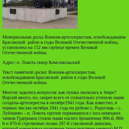
Мемориальная доска Воинам-артиллеристам, освобождавшим
Брасовский район в годы Великой Отечественной войны,
установлена на 152 мм гаубице времен Великой
Отечественной войны
Адрес: п. Локоть сквер Комсомольский
Текст памятной доски: Воинам-артиллеристам,
освобождавшим Брасовский район в годы Великой
Отечественной войны
Многие задались вопросом: как пушка оказалась в Зевре?
Версий много, но, скорее всего ее сознательно утопили наши
солдаты-артилеристы в октябре1941 года. Как известно, в
первых числах октября 1941 года на рубеже с. Радогощь – с.
Лубошево – п. Локоть против порвавшихся с юга немецких
танков Гудериана стояли наши наспех брошенные 866-й, 868-
й и 870-й стрелковые полки 287-й стрелковой дивизии,
которой командовал полковник (впоследствии генерал) М.П.