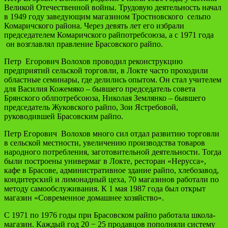
Великой Отечественной войны. Трудовую деятельность начал
в 1949 году заведующим магазином Тростновского сельпо
Комаричского района. Через девять лет его избрали
председателем Комаричского райпотребсоюза, а с 1971 года
он возглавлял правление Брасовского райпо.
Петр Егорович Волохов проводил реконструкцию
предприятий сельской торговли, в Локте часто проходили
областные семинары, где делились опытом. Он стал учителем
для Василия Кожемяко – бывшего председатель совета
Брянского облпотребсоюза, Николая Землянко – бывшего
председатель Жуковского райпо, Зои Ястребовой,
руководившей Брасовским райпо.
Петр Егорович Волохов много сил отдал развитию торговли
в сельской местности, увеличению производства товаров
народного потребления, заготовительной деятельности. Тогда
были построены универмаг в Локте, ресторан «Нерусса»,
кафе в Брасове, административное здание райпо, хлебозавод,
кондитерский и лимонадный цеха, 70 магазинов работали по
методу самообслуживания. К 1 мая 1987 года был открыт
магазин «Современное домашнее хозяйство».
С 1971 по 1976 годы при Брасовском райпо работала школа-
магазин. Каждый год 20 − 25 продавцов пополняли систему