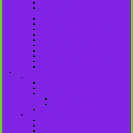
Городищенская №2 сельская библиотека
Городищенская сельская библиотека
(Городище №1)
Детская библиотека
Дубровская сельская библиотека
Добриковская сельская библиотека
Каменская поселковая библиотека
Красненская сельская библиотека
Красноколодецкая сельская библиотека
Крупецкая сельская библиотека
Осотская сельская библиотека
Хотеевская сельская библиотека
Чаянская сельская библиотека
Брасовский край
Брасовский район
История района
Населенные пункты района
Мы свято чтим героев имена!
История на улицах города
Мемориальные доски
Туристическими тропами родного края
Люди, события
Герои Советского Союза
Ликвидаторы ЧАЭС
Знаменитые земляки