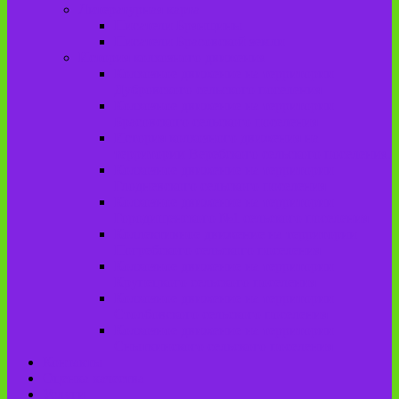
Литературная карта
Писатели Брянщины
Писатели Брасовской земли
История колхозного движения
Колхозное движение на территории
Дубровского сельского поселения
Колхозное движение на территории
Брасовского сельского поселения
История колхозного движения на
территории Веребского сельского поселения.
Колхозное движение на территории
Глодневского сельского поселения
Колхозное движение на территории
Городищенского №1 сельского поселения
Коллективное движение на территории
Погребского сельского поселения
Колхозное движение на территории
Крупецкого сельского поселения
Колхозное движение на территории
Столбовского сельского поселения
Колхозное движение на территории
Сныткинского сельского поселения
Контакты
Оценка качества
Услуги