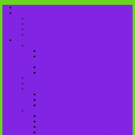
Главная
Пользователю
Режим работы
Как стать читателем?
Правила пользования
Продление документов
О библиотеке
История
История создания Красненской библиотеки
История создания Чаянской сельской
библиотеки
История Городищенской№1 библиотеки
История создания Добриковской библиотеки
Документы
Методическая деятельность
Отделы
Отдел комплектования и обработки
Абонемент
Читальный зал
Структура МБУК «ЦБС Брасовского района»
Брасовская сельская библиотека
Веребская сельская библиотека
Вороновологская сельская библиотека
Глодневская сельская библиотека