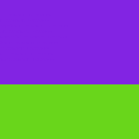
го сельского поселения
го сельского поселения
Веребского сельского поселения.
ого сельского поселения
нского №1 сельского поселения
ского сельского поселения
о сельского поселения
ого сельского поселения
кого сельского поселения