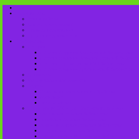
Главная
Пользователю
Режим работы
Как стать читателем?
Правила пользования
Продление документов
О библиотеке
История
История создания Красненской библиотеки
История создания Чаянской сельской библиот
История Городищенской№1 библиотеки
История создания Добриковской библиотеки
Документы
Методическая деятельность
Отделы
Отдел комплектования и обработки
Абонемент
Читальный зал
Структура МБУК «ЦБС Брасовского района»
Брасовская сельская библиотека
Веребская сельская библиотека
Вороновологская сельская библиотека
Глодневская сельская библиотека
Городищенская №2 сельская библиотека