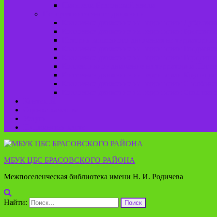
Писатели Брасовской земли
История колхозного движения
Колхозное движение на территории Дубровско
Колхозное движение на территории Брасовско
История колхозного движения на территории 
Колхозное движение на территории Глодневск
Колхозное движение на территории Городище
Коллективное движение на территории Погреб
Колхозное движение на территории Крупецког
Колхозное движение на территории Столбовск
Колхозное движение на территории Сныткинс
Контакты
Оценка качества
Услуги
Пушкинская карта
МБУК ЦБС БРАСОВСКОГО РАЙОНА
Межпоселенческая библиотека имени Н. И. Родичева
Найти: