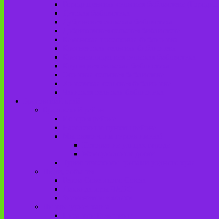
Городищенская сельская библиотека (Городи
Детская библиотека
Дубровская сельская библиотека
Добриковская сельская библиотека
Каменская поселковая библиотека
Красненская сельская библиотека
Красноколодецкая сельская библиотека
Крупецкая сельская библиотека
Осотская сельская библиотека
Хотеевская сельская библиотека
Чаянская сельская библиотека
Брасовский край
Брасовский район
История района
Населенные пункты района
Мы свято чтим героев имена!
История на улицах города
Мемориальные доски
Туристическими тропами родного края
Люди, события
Герои Советского Союза
Ликвидаторы ЧАЭС
Знаменитые земляки
Литературная карта
Писатели Брянщины