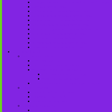
Городищенская сельская библиотека (Городи
Детская библиотека
Дубровская сельская библиотека
Добриковская сельская библиотека
Каменская поселковая библиотека
Красненская сельская библиотека
Красноколодецкая сельская библиотека
Крупецкая сельская библиотека
Осотская сельская библиотека
Хотеевская сельская библиотека
Чаянская сельская библиотека
Брасовский край
Брасовский район
История района
Населенные пункты района
Мы свято чтим героев имена!
История на улицах города
Мемориальные доски
Туристическими тропами родного края
Люди, события
Герои Советского Союза
Ликвидаторы ЧАЭС
Знаменитые земляки
Литературная карта
Писатели Брянщины