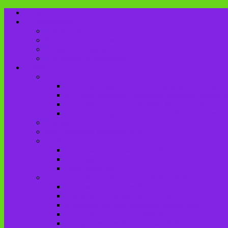
Главная
Пользователю
Режим работы
Как стать читателем?
Правила пользования
Продление документов
О библиотеке
История
История создания Красненской библиотеки
История создания Чаянской сельской библиот
История Городищенской№1 библиотеки
История создания Добриковской библиотеки
Документы
Методическая деятельность
Отделы
Отдел комплектования и обработки
Абонемент
Читальный зал
Структура МБУК «ЦБС Брасовского района»
Брасовская сельская библиотека
Веребская сельская библиотека
Вороновологская сельская библиотека
Глодневская сельская библиотека
Городищенская №2 сельская библиотека