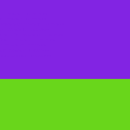
го сельского поселения
го сельского поселения
Веребского сельского поселения.
ого сельского поселения
нского №1 сельского поселения
ского сельского поселения
о сельского поселения
ого сельского поселения
кого сельского поселения