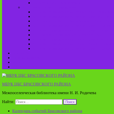
Писатели Брасовской земли
История колхозного движения
Колхозное движение на территории Дубровско
Колхозное движение на территории Брасовско
История колхозного движения на территории 
Колхозное движение на территории Глодневск
Колхозное движение на территории Городище
Коллективное движение на территории Погреб
Колхозное движение на территории Крупецког
Колхозное движение на территории Столбовск
Колхозное движение на территории Сныткинс
Контакты
Оценка качества
Услуги
Пушкинская карта
МБУК ЦБС БРАСОВСКОГО РАЙОНА
Межпоселенческая библиотека имени Н. И. Родичева
Найти:
Календарь событий Брасовского района