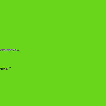
ого полка»»
ечены
*