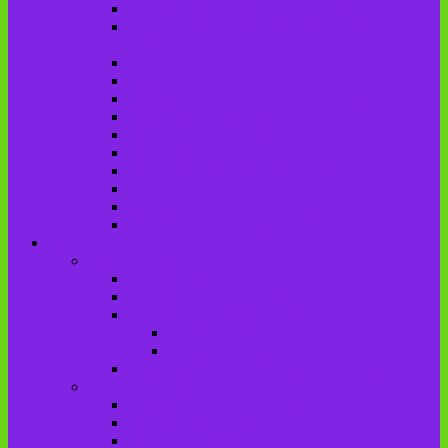
Городищенская №2 сельская библиотека
Городищенская сельская библиотека
(Городище №1)
Детская библиотека
Дубровская сельская библиотека
Добриковская сельская библиотека
Каменская поселковая библиотека
Красненская сельская библиотека
Красноколодецкая сельская библиотека
Крупецкая сельская библиотека
Осотская сельская библиотека
Хотеевская сельская библиотека
Чаянская сельская библиотека
Брасовский край
Брасовский район
История района
Населенные пункты района
Мы свято чтим героев имена!
История на улицах города
Мемориальные доски
Туристическими тропами родного края
Люди, события
Герои Советского Союза
Ликвидаторы ЧАЭС
Знаменитые земляки