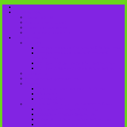
Главная
Пользователю
Режим работы
Как стать читателем?
Правила пользования
Продление документов
О библиотеке
История
История создания Красненской библиотеки
История создания Чаянской сельской
библиотеки
История Городищенской№1 библиотеки
История создания Добриковской библиотеки
Документы
Методическая деятельность
Отделы
Отдел комплектования и обработки
Абонемент
Читальный зал
Структура МБУК «ЦБС Брасовского района»
Брасовская сельская библиотека
Веребская сельская библиотека
Вороновологская сельская библиотека
Глодневская сельская библиотека