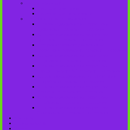
Литературная карта
Писатели Брянщины
Писатели Брасовской земли
История колхозного движения
Колхозное движение на территории
Дубровского сельского поселения
Колхозное движение на территории
Брасовского сельского поселения
История колхозного движения на
территории Веребского сельского поселения.
Колхозное движение на территории
Глодневского сельского поселения
Колхозное движение на территории
Городищенского №1 сельского поселения
Коллективное движение на территории
Погребского сельского поселения
Колхозное движение на территории
Крупецкого сельского поселения
Колхозное движение на территории
Столбовского сельского поселения
Колхозное движение на территории
Сныткинского сельского поселения
Контакты
Оценка качества
Услуги