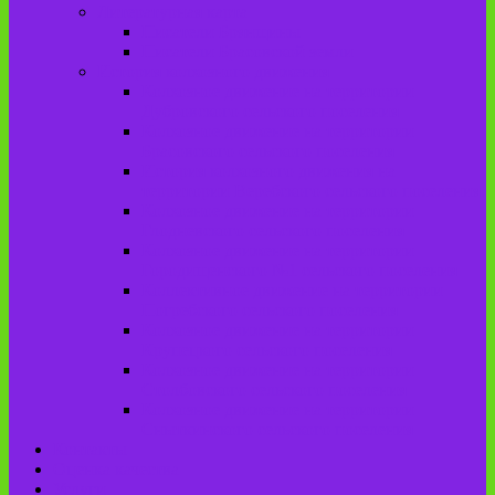
Литературная карта
Писатели Брянщины
Писатели Брасовской земли
История колхозного движения
Колхозное движение на территории
Дубровского сельского поселения
Колхозное движение на территории
Брасовского сельского поселения
История колхозного движения на
территории Веребского сельского поселения.
Колхозное движение на территории
Глодневского сельского поселения
Колхозное движение на территории
Городищенского №1 сельского поселения
Коллективное движение на территории
Погребского сельского поселения
Колхозное движение на территории
Крупецкого сельского поселения
Колхозное движение на территории
Столбовского сельского поселения
Колхозное движение на территории
Сныткинского сельского поселения
Контакты
Оценка качества
Услуги