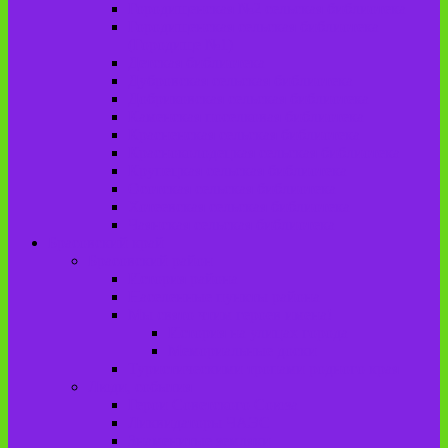
Городищенская №2 сельская библиотека
Городищенская сельская библиотека
(Городище №1)
Детская библиотека
Дубровская сельская библиотека
Добриковская сельская библиотека
Каменская поселковая библиотека
Красненская сельская библиотека
Красноколодецкая сельская библиотека
Крупецкая сельская библиотека
Осотская сельская библиотека
Хотеевская сельская библиотека
Чаянская сельская библиотека
Брасовский край
Брасовский район
История района
Населенные пункты района
Мы свято чтим героев имена!
История на улицах города
Мемориальные доски
Туристическими тропами родного края
Люди, события
Герои Советского Союза
Ликвидаторы ЧАЭС
Знаменитые земляки