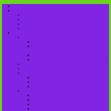
Главная
Пользователю
Режим работы
Как стать читателем?
Правила пользования
Продление документов
О библиотеке
История
История создания Красненской библиотеки
История создания Чаянской сельской
библиотеки
История Городищенской№1 библиотеки
История создания Добриковской библиотеки
Документы
Методическая деятельность
Отделы
Отдел комплектования и обработки
Абонемент
Читальный зал
Структура МБУК «ЦБС Брасовского района»
Брасовская сельская библиотека
Веребская сельская библиотека
Вороновологская сельская библиотека
Глодневская сельская библиотека