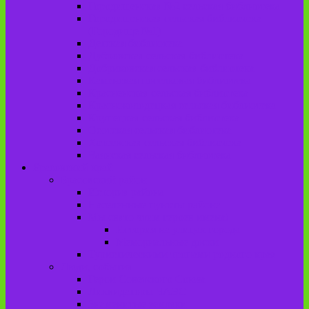
Городищенская №2 сельская библиотека
Городищенская сельская библиотека
(Городище №1)
Детская библиотека
Дубровская сельская библиотека
Добриковская сельская библиотека
Каменская поселковая библиотека
Красненская сельская библиотека
Красноколодецкая сельская библиотека
Крупецкая сельская библиотека
Осотская сельская библиотека
Хотеевская сельская библиотека
Чаянская сельская библиотека
Брасовский край
Брасовский район
История района
Населенные пункты района
Мы свято чтим героев имена!
История на улицах города
Мемориальные доски
Туристическими тропами родного края
Люди, события
Герои Советского Союза
Ликвидаторы ЧАЭС
Знаменитые земляки