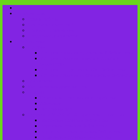
Главная
Пользователю
Режим работы
Как стать читателем?
Правила пользования
Продление документов
О библиотеке
История
История создания Красненской библиотеки
История создания Чаянской сельской
библиотеки
История Городищенской№1 библиотеки
История создания Добриковской библиотеки
Документы
Методическая деятельность
Отделы
Отдел комплектования и обработки
Абонемент
Читальный зал
Структура МБУК «ЦБС Брасовского района»
Брасовская сельская библиотека
Веребская сельская библиотека
Вороновологская сельская библиотека
Глодневская сельская библиотека