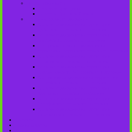
Литературная карта
Писатели Брянщины
Писатели Брасовской земли
История колхозного движения
Колхозное движение на территории
Дубровского сельского поселения
Колхозное движение на территории
Брасовского сельского поселения
История колхозного движения на
территории Веребского сельского поселения.
Колхозное движение на территории
Глодневского сельского поселения
Колхозное движение на территории
Городищенского №1 сельского поселения
Коллективное движение на территории
Погребского сельского поселения
Колхозное движение на территории
Крупецкого сельского поселения
Колхозное движение на территории
Столбовского сельского поселения
Колхозное движение на территории
Сныткинского сельского поселения
Контакты
Оценка качества
Услуги