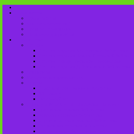
Главная
Пользователю
Режим работы
Как стать читателем?
Правила пользования
Продление документов
О библиотеке
История
История создания Красненской библиотеки
История создания Чаянской сельской библиот
История Городищенской№1 библиотеки
История создания Добриковской библиотеки
Документы
Методическая деятельность
Отделы
Отдел комплектования и обработки
Абонемент
Читальный зал
Структура МБУК «ЦБС Брасовского района»
Брасовская сельская библиотека
Веребская сельская библиотека
Вороновологская сельская библиотека
Глодневская сельская библиотека
Городищенская №2 сельская библиотека