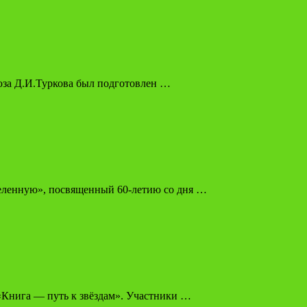
оюза Д.И.Туркова был подготовлен …
селенную», посвященный 60-летию со дня …
 «Книга — путь к звёздам». Участники …