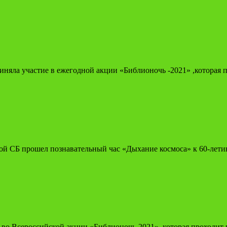
риняла участие в ежегодной акции «Библионочь -2021» ,которая 
ой СБ прошел познавательный час «Дыхание космоса» к 60-лети
 во Всероссийской акции «Библионочь-2021», которая проходит 