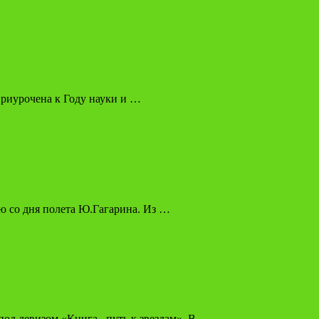
приурочена к Году науки и …
ю со дня полета Ю.Гагарина. Из …
под девизом «Книга –путь к звездам». В …