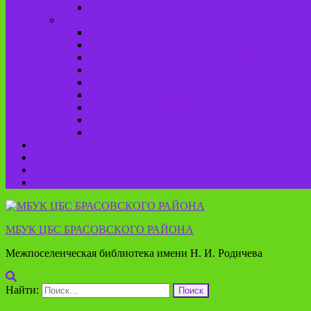
Писатели Брасовской земли
История колхозного движения
Колхозное движение на территории Дубровско
Колхозное движение на территории Брасовско
История колхозного движения на территории 
Колхозное движение на территории Глодневск
Колхозное движение на территории Городище
Коллективное движение на территории Погреб
Колхозное движение на территории Крупецког
Колхозное движение на территории Столбовск
Колхозное движение на территории Сныткинс
Контакты
Оценка качества
Услуги
Пушкинская карта
МБУК ЦБС БРАСОВСКОГО РАЙОНА
Межпоселенческая библиотека имени Н. И. Родичева
Найти: