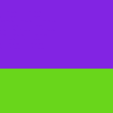
го сельского поселения
го сельского поселения
Веребского сельского поселения.
ого сельского поселения
нского №1 сельского поселения
ского сельского поселения
о сельского поселения
ого сельского поселения
кого сельского поселения