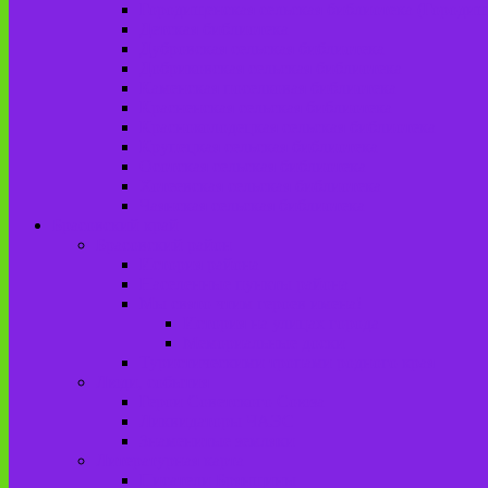
Городищенская сельская библиотека (Городи
Детская библиотека
Дубровская сельская библиотека
Добриковская сельская библиотека
Каменская поселковая библиотека
Красненская сельская библиотека
Красноколодецкая сельская библиотека
Крупецкая сельская библиотека
Осотская сельская библиотека
Хотеевская сельская библиотека
Чаянская сельская библиотека
Брасовский край
Брасовский район
История района
Населенные пункты района
Мы свято чтим героев имена!
История на улицах города
Мемориальные доски
Туристическими тропами родного края
Люди, события
Герои Советского Союза
Ликвидаторы ЧАЭС
Знаменитые земляки
Литературная карта
Писатели Брянщины