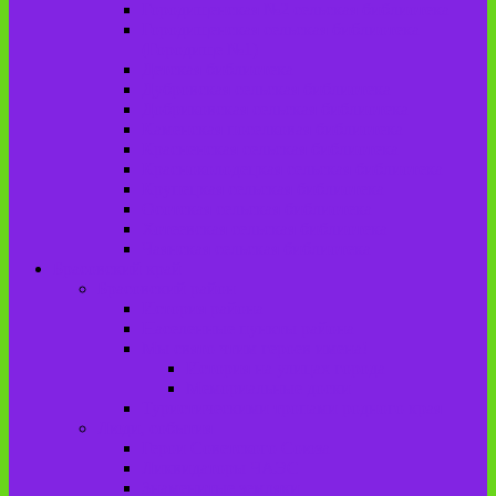
Городищенская №2 сельская библиотека
Городищенская сельская библиотека
(Городище №1)
Детская библиотека
Дубровская сельская библиотека
Добриковская сельская библиотека
Каменская поселковая библиотека
Красненская сельская библиотека
Красноколодецкая сельская библиотека
Крупецкая сельская библиотека
Осотская сельская библиотека
Хотеевская сельская библиотека
Чаянская сельская библиотека
Брасовский край
Брасовский район
История района
Населенные пункты района
Мы свято чтим героев имена!
История на улицах города
Мемориальные доски
Туристическими тропами родного края
Люди, события
Герои Советского Союза
Ликвидаторы ЧАЭС
Знаменитые земляки