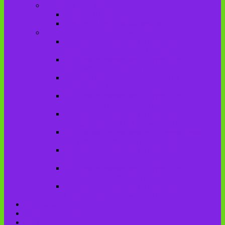
Литературная карта
Писатели Брянщины
Писатели Брасовской земли
История колхозного движения
Колхозное движение на территории
Дубровского сельского поселения
Колхозное движение на территории
Брасовского сельского поселения
История колхозного движения на
территории Веребского сельского поселения.
Колхозное движение на территории
Глодневского сельского поселения
Колхозное движение на территории
Городищенского №1 сельского поселения
Коллективное движение на территории
Погребского сельского поселения
Колхозное движение на территории
Крупецкого сельского поселения
Колхозное движение на территории
Столбовского сельского поселения
Колхозное движение на территории
Сныткинского сельского поселения
Контакты
Оценка качества
Услуги