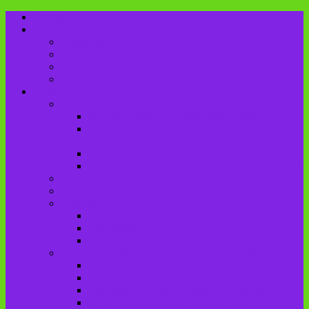
Главная
Пользователю
Режим работы
Как стать читателем?
Правила пользования
Продление документов
О библиотеке
История
История создания Красненской библиотеки
История создания Чаянской сельской
библиотеки
История Городищенской№1 библиотеки
История создания Добриковской библиотеки
Документы
Методическая деятельность
Отделы
Отдел комплектования и обработки
Абонемент
Читальный зал
Структура МБУК «ЦБС Брасовского района»
Брасовская сельская библиотека
Веребская сельская библиотека
Вороновологская сельская библиотека
Глодневская сельская библиотека