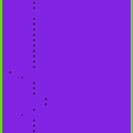
Городищенская №2 сельская библиотека
Городищенская сельская библиотека
(Городище №1)
Детская библиотека
Дубровская сельская библиотека
Добриковская сельская библиотека
Каменская поселковая библиотека
Красненская сельская библиотека
Красноколодецкая сельская библиотека
Крупецкая сельская библиотека
Осотская сельская библиотека
Хотеевская сельская библиотека
Чаянская сельская библиотека
Брасовский край
Брасовский район
История района
Населенные пункты района
Мы свято чтим героев имена!
История на улицах города
Мемориальные доски
Туристическими тропами родного края
Люди, события
Герои Советского Союза
Ликвидаторы ЧАЭС
Знаменитые земляки