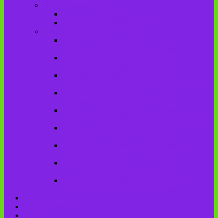
Литературная карта
Писатели Брянщины
Писатели Брасовской земли
История колхозного движения
Колхозное движение на территории
Дубровского сельского поселения
Колхозное движение на территории
Брасовского сельского поселения
История колхозного движения на
территории Веребского сельского поселения.
Колхозное движение на территории
Глодневского сельского поселения
Колхозное движение на территории
Городищенского №1 сельского поселения
Коллективное движение на территории
Погребского сельского поселения
Колхозное движение на территории
Крупецкого сельского поселения
Колхозное движение на территории
Столбовского сельского поселения
Колхозное движение на территории
Сныткинского сельского поселения
Контакты
Оценка качества
Услуги