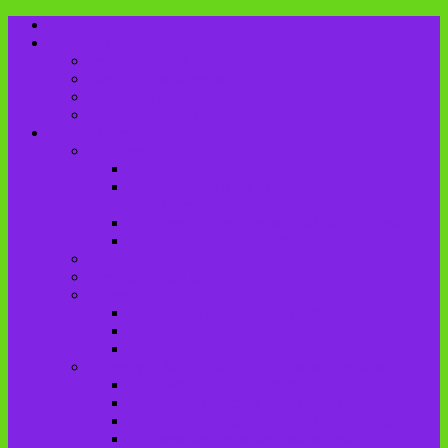
Главная
Пользователю
Режим работы
Как стать читателем?
Правила пользования
Продление документов
О библиотеке
История
История создания Красненской библиотеки
История создания Чаянской сельской
библиотеки
История Городищенской№1 библиотеки
История создания Добриковской библиотеки
Документы
Методическая деятельность
Отделы
Отдел комплектования и обработки
Абонемент
Читальный зал
Структура МБУК «ЦБС Брасовского района»
Брасовская сельская библиотека
Веребская сельская библиотека
Вороновологская сельская библиотека
Глодневская сельская библиотека