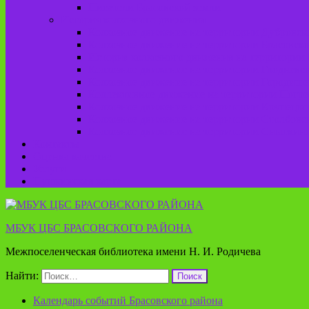
Писатели Брасовской земли
История колхозного движения
Колхозное движение на территории Дубровско
Колхозное движение на территории Брасовско
История колхозного движения на территории 
Колхозное движение на территории Глодневск
Колхозное движение на территории Городище
Коллективное движение на территории Погреб
Колхозное движение на территории Крупецког
Колхозное движение на территории Столбовск
Колхозное движение на территории Сныткинс
Контакты
Оценка качества
Услуги
Пушкинская карта
МБУК ЦБС БРАСОВСКОГО РАЙОНА
Межпоселенческая библиотека имени Н. И. Родичева
Найти:
Календарь событий Брасовского района