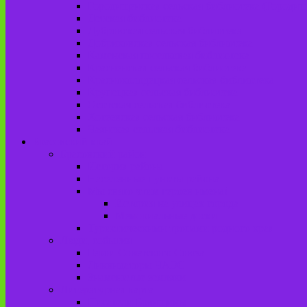
Городищенская сельская библиотека (Городи
Детская библиотека
Дубровская сельская библиотека
Добриковская сельская библиотека
Каменская поселковая библиотека
Красненская сельская библиотека
Красноколодецкая сельская библиотека
Крупецкая сельская библиотека
Осотская сельская библиотека
Хотеевская сельская библиотека
Чаянская сельская библиотека
Брасовский край
Брасовский район
История района
Населенные пункты района
Мы свято чтим героев имена!
История на улицах города
Мемориальные доски
Туристическими тропами родного края
Люди, события
Герои Советского Союза
Ликвидаторы ЧАЭС
Знаменитые земляки
Литературная карта
Писатели Брянщины