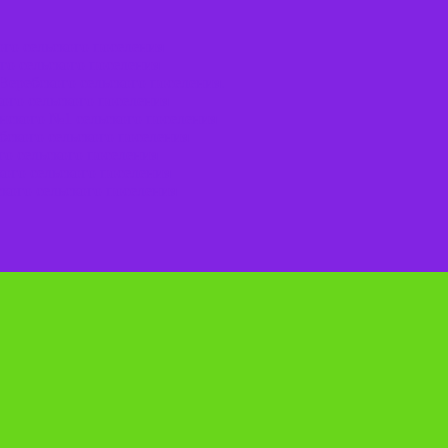
го сельского поселения
го сельского поселения
Веребского сельского поселения.
ого сельского поселения
нского №1 сельского поселения
ского сельского поселения
о сельского поселения
ого сельского поселения
кого сельского поселения