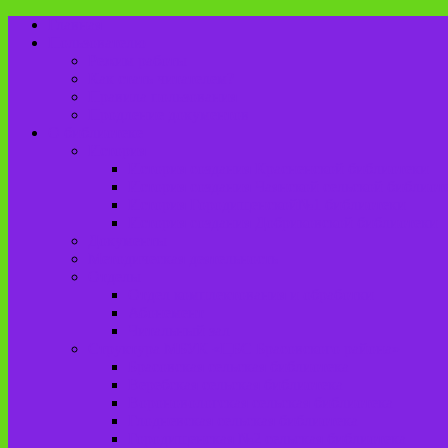
Главная
Пользователю
Режим работы
Как стать читателем?
Правила пользования
Продление документов
О библиотеке
История
История создания Красненской библиотеки
История создания Чаянской сельской библиот
История Городищенской№1 библиотеки
История создания Добриковской библиотеки
Документы
Методическая деятельность
Отделы
Отдел комплектования и обработки
Абонемент
Читальный зал
Структура МБУК «ЦБС Брасовского района»
Брасовская сельская библиотека
Веребская сельская библиотека
Вороновологская сельская библиотека
Глодневская сельская библиотека
Городищенская №2 сельская библиотека