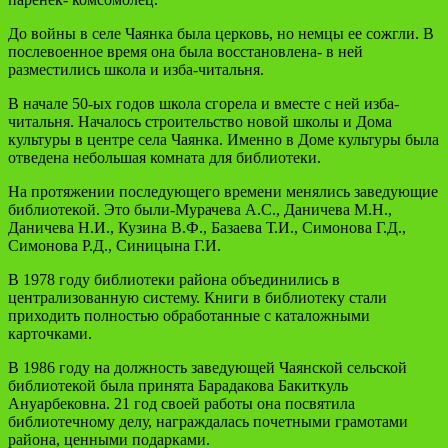
До войны в селе Чаянка была церковь, но немцы ее сожгли. В
послевоенное время она была восстановлена- в ней
разместились школа и изба-читальня.
В начале 50-ых годов школа сгорела и вместе с ней изба-
читальня. Началось строительство новой школы и Дома
культуры в центре села Чаянка. Именно в Доме культуры была
отведена небольшая комната для библиотеки.
На протяжении последующего времени менялись заведующие
библиотекой. Это были-Мурачева А.С., Даничева М.Н.,
Даничева Н.И., Кузина В.Ф., Базаева Т.И., Симонова Г.Д.,
Симонова Р.Д., Синицына Г.И.
В 1978 году библиотеки района объединились в
централизованную систему. Книги в библиотеку стали
приходить полностью обработанные с каталожными
карточками.
В 1986 году на должность заведующей Чаянской сельской
библиотекой была принята Барадакова Бакиткуль
Ануарбековна. 21 год своей работы она посвятила
библиотечному делу, награждалась почетными грамотами
района, ценными подарками.