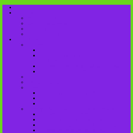
Главная
Пользователю
Режим работы
Как стать читателем?
Правила пользования
Продление документов
О библиотеке
История
История создания Красненской библиотеки
История создания Чаянской сельской
библиотеки
История Городищенской№1 библиотеки
История создания Добриковской библиотеки
Документы
Методическая деятельность
Отделы
Отдел комплектования и обработки
Абонемент
Читальный зал
Структура МБУК «ЦБС Брасовского района»
Брасовская сельская библиотека
Веребская сельская библиотека
Вороновологская сельская библиотека
Глодневская сельская библиотека