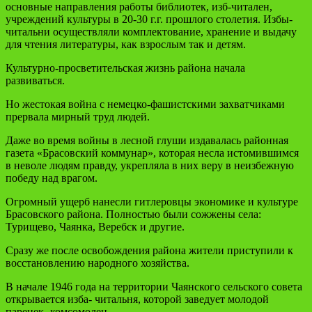
основные направления работы библиотек, изб-читален,
учреждений культуры в 20-30 г.г. прошлого столетия. Избы-
читальни осуществляли комплектование, хранение и выдачу
для чтения литературы, как взрослым так и детям.
Культурно-просветительская жизнь района начала
развиваться.
Но жестокая война с немецко-фашистскими захватчиками
прервала мирный труд людей.
Даже во время войны в лесной глуши издавалась районная
газета «Брасовский коммунар», которая несла истомившимся
в неволе людям правду, укрепляла в них веру в неизбежную
победу над врагом.
Огромный ущерб нанесли гитлеровцы экономике и культуре
Брасовского района. Полностью были сожжены села:
Турищево, Чаянка, Веребск и другие.
Сразу же после освобождения района жители приступили к
восстановлению народного хозяйства.
В начале 1946 года на территории Чаянского сельского совета
открывается изба- читальня, которой заведует молодой
паренек- комсомолец.