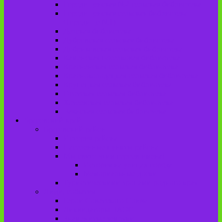
Городищенская №2 сельская библиотека
Городищенская сельская библиотека
(Городище №1)
Детская библиотека
Дубровская сельская библиотека
Добриковская сельская библиотека
Каменская поселковая библиотека
Красненская сельская библиотека
Красноколодецкая сельская библиотека
Крупецкая сельская библиотека
Осотская сельская библиотека
Хотеевская сельская библиотека
Чаянская сельская библиотека
Брасовский край
Брасовский район
История района
Населенные пункты района
Мы свято чтим героев имена!
История на улицах города
Мемориальные доски
Туристическими тропами родного края
Люди, события
Герои Советского Союза
Ликвидаторы ЧАЭС
Знаменитые земляки