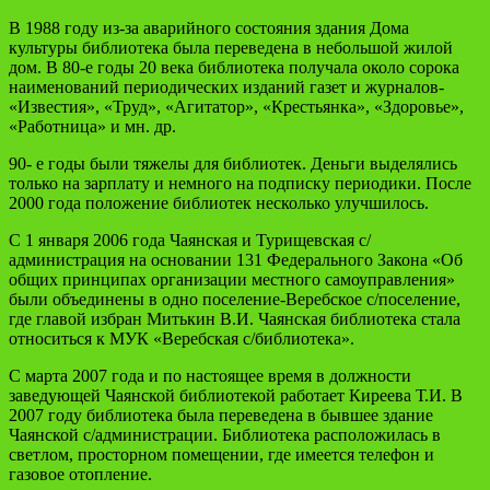
В 1988 году из-за аварийного состояния здания Дома
культуры библиотека была переведена в небольшой жилой
дом. В 80-е годы 20 века библиотека получала около сорока
наименований периодических изданий газет и журналов-
«Известия», «Труд», «Агитатор», «Крестьянка», «Здоровье»,
«Работница» и мн. др.
90- е годы были тяжелы для библиотек. Деньги выделялись
только на зарплату и немного на подписку периодики. После
2000 года положение библиотек несколько улучшилось.
С 1 января 2006 года Чаянская и Турищевская с/
администрация на основании 131 Федерального Закона «Об
общих принципах организации местного самоуправления»
были объединены в одно поселение-Веребское с/поселение,
где главой избран Митькин В.И. Чаянская библиотека стала
относиться к МУК «Веребская с/библиотека».
С марта 2007 года и по настоящее время в должности
заведующей Чаянской библиотекой работает Киреева Т.И. В
2007 году библиотека была переведена в бывшее здание
Чаянской с/администрации. Библиотека расположилась в
светлом, просторном помещении, где имеется телефон и
газовое отопление.