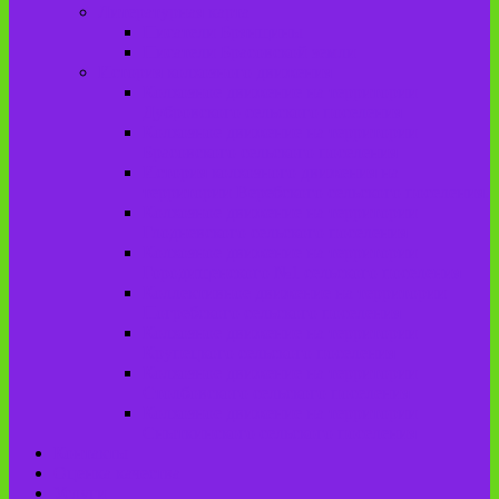
Литературная карта
Писатели Брянщины
Писатели Брасовской земли
История колхозного движения
Колхозное движение на территории
Дубровского сельского поселения
Колхозное движение на территории
Брасовского сельского поселения
История колхозного движения на
территории Веребского сельского поселения.
Колхозное движение на территории
Глодневского сельского поселения
Колхозное движение на территории
Городищенского №1 сельского поселения
Коллективное движение на территории
Погребского сельского поселения
Колхозное движение на территории
Крупецкого сельского поселения
Колхозное движение на территории
Столбовского сельского поселения
Колхозное движение на территории
Сныткинского сельского поселения
Контакты
Оценка качества
Услуги