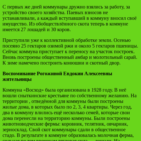
С первых же дней коммунары дружно взялись за работу, за
устройство своего хозяйства. Паевых взносов не
устанавливали, а каждый вступавший в коммуну вносил своё
имущество. Из обобществлённого скота теперь в коммуне
имеется 27 лошадей и 30 коров.
Приступили уже к коллективной обработке земли. Осенью
посеяно 25 гектаров озимой ржи и около 5 гектаров пшеницы.
Сейчас коммуна приступает к переносу на участок построек.
Вновь построены общественный амбар и молотильный сарай.
К зиме намечено построить конюшни и скотный двор.
Воспоминание Рогожиной Евдокии Алексеевны
жительницы
Коммуна «Восход» была организована в 1928 году. В неё
вошли сныткинские крестьяне по собственному желанию. На
территории , отведённой для коммуны были построены
жилые дома, в которых было по 2, 3, 4 квартиры. Через год,
два в коммуну влились ещё несколько семей, которые свои
дома перенесли на территорию коммуны. Были построены
животноводческие фермы: коровник, телятник, овчарник,
зерносклад. Свой скот коммунары сдали в общественное
стадо. В результате в коммуне образовалась молочная ферма,
сильная по тем временам тягловая сила — лошади. На