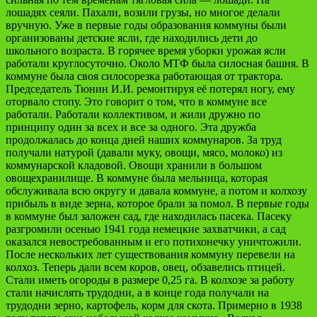
лошадях сеяли. Пахали, возили грузы, но многое делали
вручную. Уже в первые годы образования коммуны были
организованы детские ясли, где находились дети до
школьного возраста. В горячее время уборки урожая ясли
работали круглосуточно. Около МТФ была силосная башня. В
коммуне была своя силосорезка работающая от трактора.
Председатель Тюнин И.И. ремонтируя её потерял ногу, ему
оторвало стопу. Это говорит о том, что в коммуне все
работали. Работали коллективом, и жили дружно по
принципу один за всех и все за одного. Эта дружба
продолжалась до конца дней наших коммунаров. За труд
получали натурой (давали муку, овощи, мясо, молоко) из
коммунарской кладовой. Овощи хранили в большом
овощехранилище. В коммуне была мельница, которая
обслуживала всю округу и давала коммуне, а потом и колхозу
прибыль в виде зерна, которое брали за помол. В первые годы
в коммуне был заложен сад, где находилась пасека. Пасеку
разгромили осенью 1941 года немецкие захватчики, а сад
оказался невостребованным и его потихонечку уничтожили.
После нескольких лет существования коммуну перевели на
колхоз. Теперь дали всем коров, овец, обзавелись птицей.
Стали иметь огороды в размере 0,25 га. В колхозе за работу
стали начислять трудодни, а в конце года получали на
трудодни зерно, картофель, корм для скота. Примерно в 1938