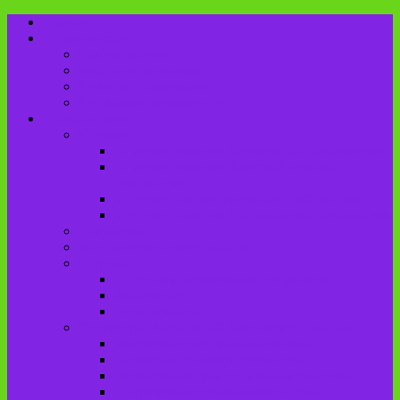
Главная
Пользователю
Режим работы
Как стать читателем?
Правила пользования
Продление документов
О библиотеке
История
История создания Красненской библиотеки
История создания Чаянской сельской
библиотеки
История Городищенской№1 библиотеки
История создания Добриковской библиотеки
Документы
Методическая деятельность
Отделы
Отдел комплектования и обработки
Абонемент
Читальный зал
Структура МБУК «ЦБС Брасовского района»
Брасовская сельская библиотека
Веребская сельская библиотека
Вороновологская сельская библиотека
Глодневская сельская библиотека