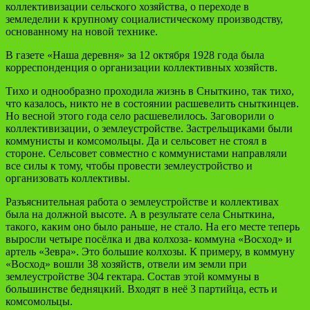
коллективизации сельского хозяйства, о переходе в
земледелии к крупному социалистическому производству,
основанному на новой технике.
В газете «Наша деревня» за 12 октября 1928 года была
корреспонденция о организации коллективных хозяйств.
Тихо и однообразно проходила жизнь в Сныткино, так тихо,
что казалось, никто не в состоянии расшевелить сныткинцев.
Но весной этого года село расшевелилось. Заговорили о
коллективизации, о землеустройстве. Застрельщиками были
коммунисты и комсомольцы. Да и сельсовет не стоял в
стороне. Сельсовет совместно с коммунистами направляли
все силы к тому, чтобы провести землеустройство и
организовать коллективы.
Разъяснительная работа о землеустройстве и коллективах
была на должной высоте. А в результате села Сныткина,
такого, каким оно было раньше, не стало. На его месте теперь
выросли четыре посёлка и два колхоза- коммуна «Восход» и
артель «Зевра». Это большие колхозы. К примеру, в коммуну
«Восход» вошли 38 хозяйств, отвели им земли при
землеустройстве 304 гектара. Состав этой коммуны в
большинстве бедняцкий. Входят в неё 3 партийца, есть и
комсомольцы.