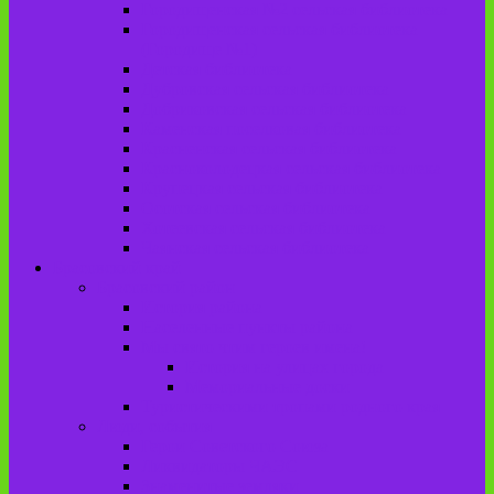
Городищенская №2 сельская библиотека
Городищенская сельская библиотека
(Городище №1)
Детская библиотека
Дубровская сельская библиотека
Добриковская сельская библиотека
Каменская поселковая библиотека
Красненская сельская библиотека
Красноколодецкая сельская библиотека
Крупецкая сельская библиотека
Осотская сельская библиотека
Хотеевская сельская библиотека
Чаянская сельская библиотека
Брасовский край
Брасовский район
История района
Населенные пункты района
Мы свято чтим героев имена!
История на улицах города
Мемориальные доски
Туристическими тропами родного края
Люди, события
Герои Советского Союза
Ликвидаторы ЧАЭС
Знаменитые земляки