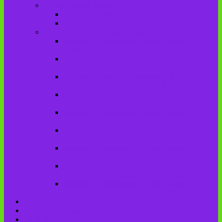
Литературная карта
Писатели Брянщины
Писатели Брасовской земли
История колхозного движения
Колхозное движение на территории
Дубровского сельского поселения
Колхозное движение на территории
Брасовского сельского поселения
История колхозного движения на
территории Веребского сельского поселения.
Колхозное движение на территории
Глодневского сельского поселения
Колхозное движение на территории
Городищенского №1 сельского поселения
Коллективное движение на территории
Погребского сельского поселения
Колхозное движение на территории
Крупецкого сельского поселения
Колхозное движение на территории
Столбовского сельского поселения
Колхозное движение на территории
Сныткинского сельского поселения
Контакты
Оценка качества
Услуги