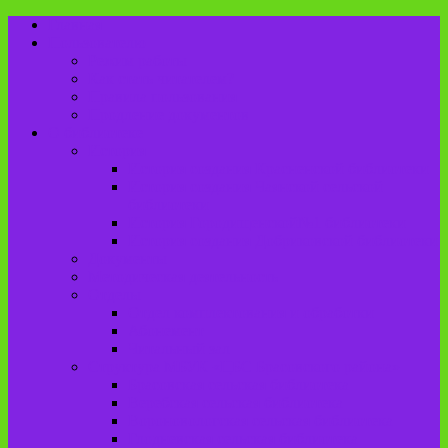
Главная
Пользователю
Режим работы
Как стать читателем?
Правила пользования
Продление документов
О библиотеке
История
История создания Красненской библиотеки
История создания Чаянской сельской
библиотеки
История Городищенской№1 библиотеки
История создания Добриковской библиотеки
Документы
Методическая деятельность
Отделы
Отдел комплектования и обработки
Абонемент
Читальный зал
Структура МБУК «ЦБС Брасовского района»
Брасовская сельская библиотека
Веребская сельская библиотека
Вороновологская сельская библиотека
Глодневская сельская библиотека