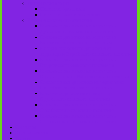
Литературная карта
Писатели Брянщины
Писатели Брасовской земли
История колхозного движения
Колхозное движение на территории
Дубровского сельского поселения
Колхозное движение на территории
Брасовского сельского поселения
История колхозного движения на
территории Веребского сельского поселения.
Колхозное движение на территории
Глодневского сельского поселения
Колхозное движение на территории
Городищенского №1 сельского поселения
Коллективное движение на территории
Погребского сельского поселения
Колхозное движение на территории
Крупецкого сельского поселения
Колхозное движение на территории
Столбовского сельского поселения
Колхозное движение на территории
Сныткинского сельского поселения
Контакты
Оценка качества
Услуги