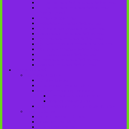
Городищенская №2 сельская библиотека
Городищенская сельская библиотека
(Городище №1)
Детская библиотека
Дубровская сельская библиотека
Добриковская сельская библиотека
Каменская поселковая библиотека
Красненская сельская библиотека
Красноколодецкая сельская библиотека
Крупецкая сельская библиотека
Осотская сельская библиотека
Хотеевская сельская библиотека
Чаянская сельская библиотека
Брасовский край
Брасовский район
История района
Населенные пункты района
Мы свято чтим героев имена!
История на улицах города
Мемориальные доски
Туристическими тропами родного края
Люди, события
Герои Советского Союза
Ликвидаторы ЧАЭС
Знаменитые земляки