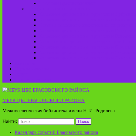
Писатели Брасовской земли
История колхозного движения
Колхозное движение на территории Дубровско
Колхозное движение на территории Брасовско
История колхозного движения на территории 
Колхозное движение на территории Глодневск
Колхозное движение на территории Городище
Коллективное движение на территории Погреб
Колхозное движение на территории Крупецког
Колхозное движение на территории Столбовск
Колхозное движение на территории Сныткинс
Контакты
Оценка качества
Услуги
Пушкинская карта
МБУК ЦБС БРАСОВСКОГО РАЙОНА
Межпоселенческая библиотека имени Н. И. Родичева
Найти:
Календарь событий Брасовского района