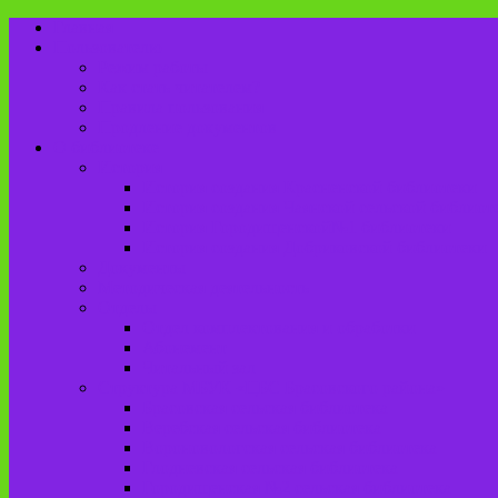
Главная
Пользователю
Режим работы
Как стать читателем?
Правила пользования
Продление документов
О библиотеке
История
История создания Красненской библиотеки
История создания Чаянской сельской библиот
История Городищенской№1 библиотеки
История создания Добриковской библиотеки
Документы
Методическая деятельность
Отделы
Отдел комплектования и обработки
Абонемент
Читальный зал
Структура МБУК «ЦБС Брасовского района»
Брасовская сельская библиотека
Веребская сельская библиотека
Вороновологская сельская библиотека
Глодневская сельская библиотека
Городищенская №2 сельская библиотека