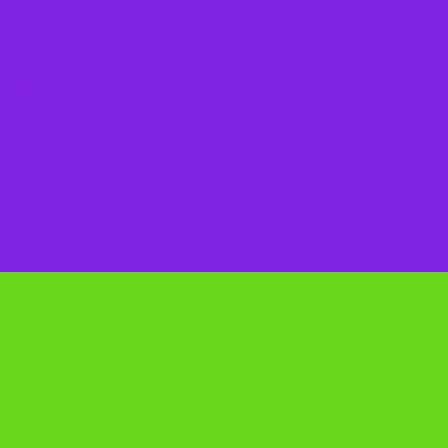
го сельского поселения
го сельского поселения
Веребского сельского поселения.
ого сельского поселения
нского №1 сельского поселения
ского сельского поселения
о сельского поселения
ого сельского поселения
кого сельского поселения