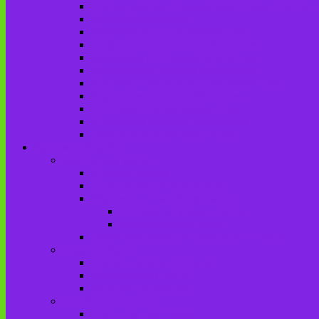
Городищенская сельская библиотека (Городи
Детская библиотека
Дубровская сельская библиотека
Добриковская сельская библиотека
Каменская поселковая библиотека
Красненская сельская библиотека
Красноколодецкая сельская библиотека
Крупецкая сельская библиотека
Осотская сельская библиотека
Хотеевская сельская библиотека
Чаянская сельская библиотека
Брасовский край
Брасовский район
История района
Населенные пункты района
Мы свято чтим героев имена!
История на улицах города
Мемориальные доски
Туристическими тропами родного края
Люди, события
Герои Советского Союза
Ликвидаторы ЧАЭС
Знаменитые земляки
Литературная карта
Писатели Брянщины