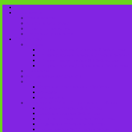
Главная
Пользователю
Режим работы
Как стать читателем?
Правила пользования
Продление документов
О библиотеке
История
История создания Красненской библиотеки
История создания Чаянской сельской библиот
История Городищенской№1 библиотеки
История создания Добриковской библиотеки
Документы
Методическая деятельность
Отделы
Отдел комплектования и обработки
Абонемент
Читальный зал
Структура МБУК «ЦБС Брасовского района»
Брасовская сельская библиотека
Веребская сельская библиотека
Вороновологская сельская библиотека
Глодневская сельская библиотека
Городищенская №2 сельская библиотека