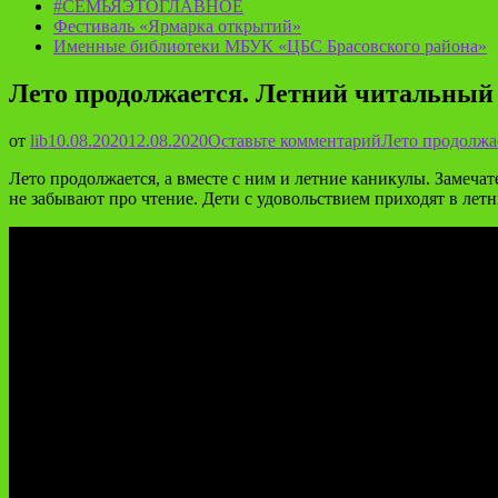
#СЕМЬЯЭТОГЛАВНОЕ
Фестиваль «Ярмарка открытий»
Именные библиотеки МБУК «ЦБС Брасовского района»
Лето продолжается. Летний читальный 
от
lib
10.08.2020
12.08.2020
Оставьте комментарий
Лето продолжае
Лето продолжается, а вместе с ним и летние каникулы. Замеча
не забывают про чтение. Дети с удовольствием приходят в лет