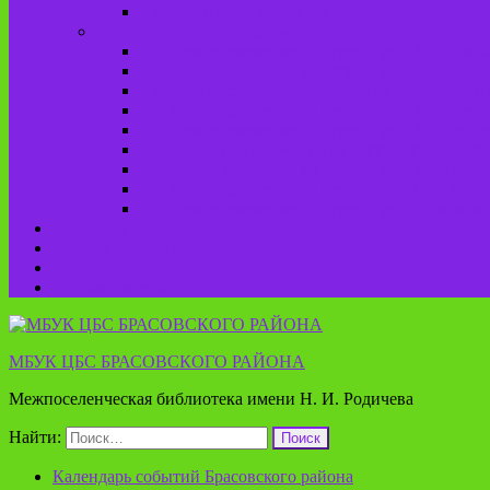
Писатели Брасовской земли
История колхозного движения
Колхозное движение на территории Дубровско
Колхозное движение на территории Брасовско
История колхозного движения на территории 
Колхозное движение на территории Глодневск
Колхозное движение на территории Городище
Коллективное движение на территории Погреб
Колхозное движение на территории Крупецког
Колхозное движение на территории Столбовск
Колхозное движение на территории Сныткинс
Контакты
Оценка качества
Услуги
Пушкинская карта
МБУК ЦБС БРАСОВСКОГО РАЙОНА
Межпоселенческая библиотека имени Н. И. Родичева
Найти:
Календарь событий Брасовского района