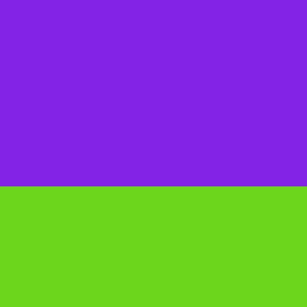
го сельского поселения
го сельского поселения
Веребского сельского поселения.
ого сельского поселения
нского №1 сельского поселения
ского сельского поселения
о сельского поселения
ого сельского поселения
кого сельского поселения