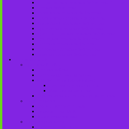
Городищенская сельская библиотека (Городи
Детская библиотека
Дубровская сельская библиотека
Добриковская сельская библиотека
Каменская поселковая библиотека
Красненская сельская библиотека
Красноколодецкая сельская библиотека
Крупецкая сельская библиотека
Осотская сельская библиотека
Хотеевская сельская библиотека
Чаянская сельская библиотека
Брасовский край
Брасовский район
История района
Населенные пункты района
Мы свято чтим героев имена!
История на улицах города
Мемориальные доски
Туристическими тропами родного края
Люди, события
Герои Советского Союза
Ликвидаторы ЧАЭС
Знаменитые земляки
Литературная карта
Писатели Брянщины