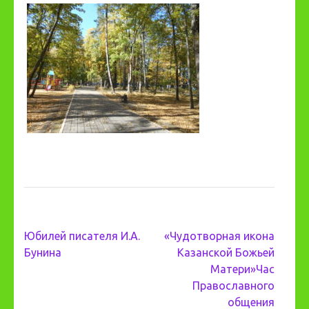
Навигация
Юбилей писателя И.А.
«Чудотворная икона
по
Бунина
Казанской Божьей
записям
Матери»Час
Православного
общения