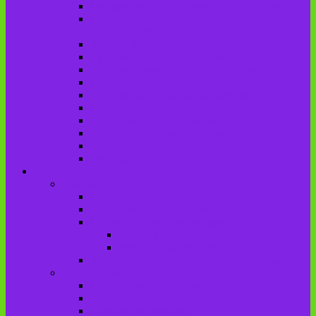
Городищенская №2 сельская библиотека
Городищенская сельская библиотека
(Городище №1)
Детская библиотека
Дубровская сельская библиотека
Добриковская сельская библиотека
Каменская поселковая библиотека
Красненская сельская библиотека
Красноколодецкая сельская библиотека
Крупецкая сельская библиотека
Осотская сельская библиотека
Хотеевская сельская библиотека
Чаянская сельская библиотека
Брасовский край
Брасовский район
История района
Населенные пункты района
Мы свято чтим героев имена!
История на улицах города
Мемориальные доски
Туристическими тропами родного края
Люди, события
Герои Советского Союза
Ликвидаторы ЧАЭС
Знаменитые земляки