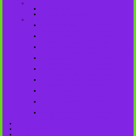
Литературная карта
Писатели Брянщины
Писатели Брасовской земли
История колхозного движения
Колхозное движение на территории
Дубровского сельского поселения
Колхозное движение на территории
Брасовского сельского поселения
История колхозного движения на
территории Веребского сельского поселения.
Колхозное движение на территории
Глодневского сельского поселения
Колхозное движение на территории
Городищенского №1 сельского поселения
Коллективное движение на территории
Погребского сельского поселения
Колхозное движение на территории
Крупецкого сельского поселения
Колхозное движение на территории
Столбовского сельского поселения
Колхозное движение на территории
Сныткинского сельского поселения
Контакты
Оценка качества
Услуги