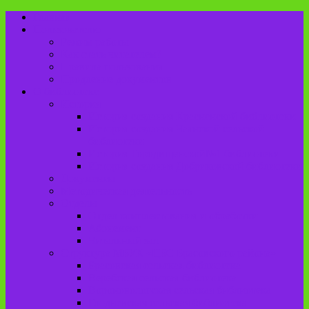
Главная
Пользователю
Режим работы
Как стать читателем?
Правила пользования
Продление документов
О библиотеке
История
История создания Красненской библиотеки
История создания Чаянской сельской
библиотеки
История Городищенской№1 библиотеки
История создания Добриковской библиотеки
Документы
Методическая деятельность
Отделы
Отдел комплектования и обработки
Абонемент
Читальный зал
Структура МБУК «ЦБС Брасовского района»
Брасовская сельская библиотека
Веребская сельская библиотека
Вороновологская сельская библиотека
Глодневская сельская библиотека