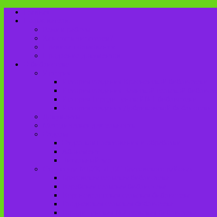
Главная
Пользователю
Режим работы
Как стать читателем?
Правила пользования
Продление документов
О библиотеке
История
История создания Красненской библиотеки
История создания Чаянской сельской библиот
История Городищенской№1 библиотеки
История создания Добриковской библиотеки
Документы
Методическая деятельность
Отделы
Отдел комплектования и обработки
Абонемент
Читальный зал
Структура МБУК «ЦБС Брасовского района»
Брасовская сельская библиотека
Веребская сельская библиотека
Вороновологская сельская библиотека
Глодневская сельская библиотека
Городищенская №2 сельская библиотека