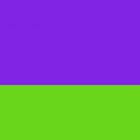
го сельского поселения
го сельского поселения
Веребского сельского поселения.
ого сельского поселения
нского №1 сельского поселения
ского сельского поселения
о сельского поселения
ого сельского поселения
кого сельского поселения