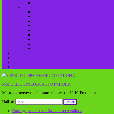
Писатели Брасовской земли
История колхозного движения
Колхозное движение на территории Дубровско
Колхозное движение на территории Брасовско
История колхозного движения на территории 
Колхозное движение на территории Глодневск
Колхозное движение на территории Городище
Коллективное движение на территории Погреб
Колхозное движение на территории Крупецког
Колхозное движение на территории Столбовск
Колхозное движение на территории Сныткинс
Контакты
Оценка качества
Услуги
Пушкинская карта
МБУК ЦБС БРАСОВСКОГО РАЙОНА
Межпоселенческая библиотека имени Н. И. Родичева
Найти:
Календарь событий Брасовского района