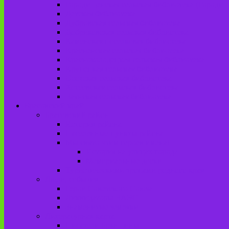
Городищенская сельская библиотека (Городи
Детская библиотека
Дубровская сельская библиотека
Добриковская сельская библиотека
Каменская поселковая библиотека
Красненская сельская библиотека
Красноколодецкая сельская библиотека
Крупецкая сельская библиотека
Осотская сельская библиотека
Хотеевская сельская библиотека
Чаянская сельская библиотека
Брасовский край
Брасовский район
История района
Населенные пункты района
Мы свято чтим героев имена!
История на улицах города
Мемориальные доски
Туристическими тропами родного края
Люди, события
Герои Советского Союза
Ликвидаторы ЧАЭС
Знаменитые земляки
Литературная карта
Писатели Брянщины