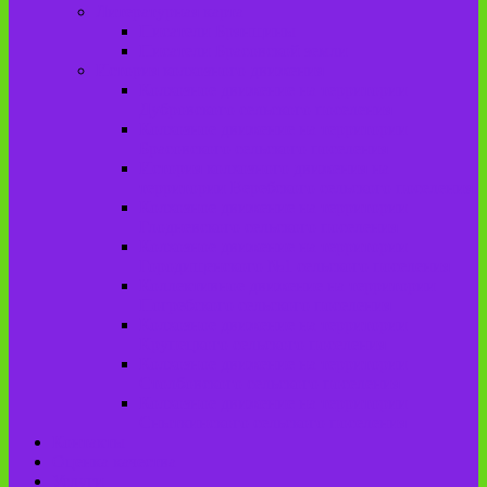
Литературная карта
Писатели Брянщины
Писатели Брасовской земли
История колхозного движения
Колхозное движение на территории
Дубровского сельского поселения
Колхозное движение на территории
Брасовского сельского поселения
История колхозного движения на
территории Веребского сельского поселения.
Колхозное движение на территории
Глодневского сельского поселения
Колхозное движение на территории
Городищенского №1 сельского поселения
Коллективное движение на территории
Погребского сельского поселения
Колхозное движение на территории
Крупецкого сельского поселения
Колхозное движение на территории
Столбовского сельского поселения
Колхозное движение на территории
Сныткинского сельского поселения
Контакты
Оценка качества
Услуги