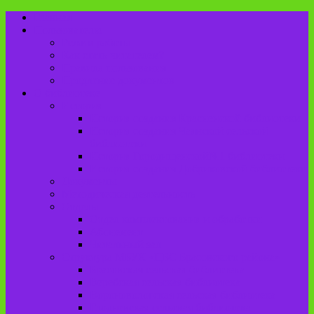
Главная
Пользователю
Режим работы
Как стать читателем?
Правила пользования
Продление документов
О библиотеке
История
История создания Красненской библиотеки
История создания Чаянской сельской
библиотеки
История Городищенской№1 библиотеки
История создания Добриковской библиотеки
Документы
Методическая деятельность
Отделы
Отдел комплектования и обработки
Абонемент
Читальный зал
Структура МБУК «ЦБС Брасовского района»
Брасовская сельская библиотека
Веребская сельская библиотека
Вороновологская сельская библиотека
Глодневская сельская библиотека