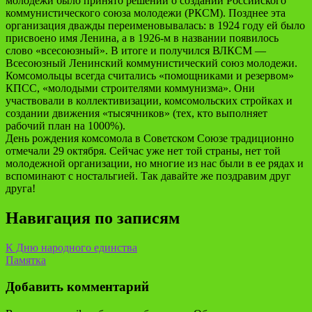
молодежи было принято решении о создании Российского
коммунистического союза молодежи (РКСМ). Позднее эта
организация дважды переименовывалась: в 1924 году ей было
присвоено имя Ленина, а в 1926-м в названии появилось
слово «всесоюзный». В итоге и получился ВЛКСМ —
Всесоюзный Ленинский коммунистический союз молодежи.
Комсомольцы всегда считались «помощниками и резервом»
КПСС, «молодыми строителями коммунизма». Они
участвовали в коллективизации, комсомольских стройках и
создании движения «тысячников» (тех, кто выполняет
рабочий план на 1000%).
День рождения комсомола в Советском Союзе традиционно
отмечали 29 октября. Сейчас уже нет той страны, нет той
молодежной организации, но многие из нас были в ее рядах и
вспоминают с ностальгией. Так давайте же поздравим друг
друга!
Навигация по записям
К Дню народного единства
Памятка
Добавить комментарий