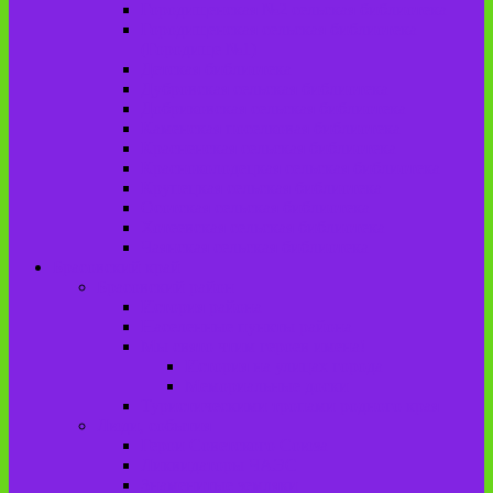
Городищенская №2 сельская библиотека
Городищенская сельская библиотека
(Городище №1)
Детская библиотека
Дубровская сельская библиотека
Добриковская сельская библиотека
Каменская поселковая библиотека
Красненская сельская библиотека
Красноколодецкая сельская библиотека
Крупецкая сельская библиотека
Осотская сельская библиотека
Хотеевская сельская библиотека
Чаянская сельская библиотека
Брасовский край
Брасовский район
История района
Населенные пункты района
Мы свято чтим героев имена!
История на улицах города
Мемориальные доски
Туристическими тропами родного края
Люди, события
Герои Советского Союза
Ликвидаторы ЧАЭС
Знаменитые земляки