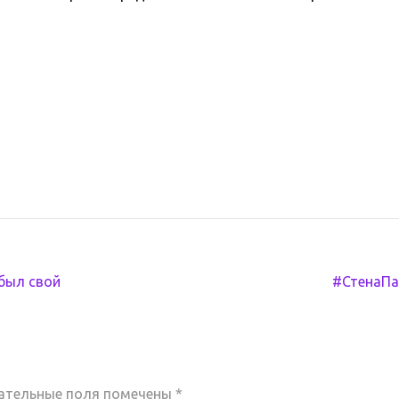
 был свой
#СтенаП
ательные поля помечены
*