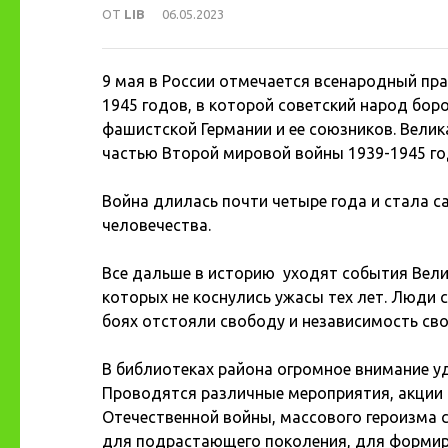
ОТ
LIB
06.05.2023
9 мая в России отмечается всенародный пр
1945 годов, в которой советский народ бор
фашистской Германии и ее союзников. Вели
частью Второй мировой войны 1939-1945 го
Война длилась почти четыре года и стала
человечества.
Все дальше в историю уходят события Вели
которых не коснулись ужасы тех лет. Люди
боях отстояли свободу и независимость сво
В библиотеках района огромное внимание 
Проводятся различные мероприятия, акции 
Отечественной войны, массового героизма с
для подрастающего поколения, для формир