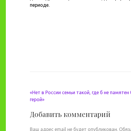
периоде.
Навигация
«Нет в России семьи такой, где б не памятен
по
герой»
записям
Добавить комментарий
Ваш адрес email не будет опубликован.
Обяз