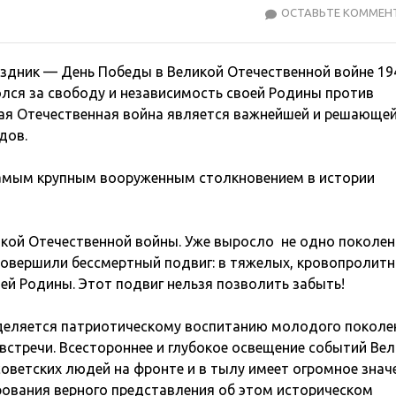
ОСТАВЬТЕ КОММЕН
аздник — День Победы в Великой Отечественной войне 19
олся за свободу и независимость своей Родины против
кая Отечественная война является важнейшей и решающе
дов.
 самым крупным вооруженным столкновением в истории
кой Отечественной войны. Уже выросло не одно поколен
 совершили бессмертный подвиг: в тяжелых, кровопролит
ей Родины. Этот подвиг нельзя позволить забыть!
уделяется патриотическому воспитанию молодого поколе
встречи. Всестороннее и глубокое освещение событий Ве
оветских людей на фронте и в тылу имеет огромное знач
ования верного представления об этом историческом