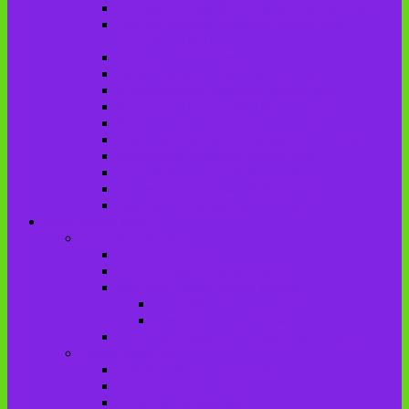
Городищенская №2 сельская библиотека
Городищенская сельская библиотека
(Городище №1)
Детская библиотека
Дубровская сельская библиотека
Добриковская сельская библиотека
Каменская поселковая библиотека
Красненская сельская библиотека
Красноколодецкая сельская библиотека
Крупецкая сельская библиотека
Осотская сельская библиотека
Хотеевская сельская библиотека
Чаянская сельская библиотека
Брасовский край
Брасовский район
История района
Населенные пункты района
Мы свято чтим героев имена!
История на улицах города
Мемориальные доски
Туристическими тропами родного края
Люди, события
Герои Советского Союза
Ликвидаторы ЧАЭС
Знаменитые земляки