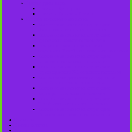
Литературная карта
Писатели Брянщины
Писатели Брасовской земли
История колхозного движения
Колхозное движение на территории
Дубровского сельского поселения
Колхозное движение на территории
Брасовского сельского поселения
История колхозного движения на
территории Веребского сельского поселения.
Колхозное движение на территории
Глодневского сельского поселения
Колхозное движение на территории
Городищенского №1 сельского поселения
Коллективное движение на территории
Погребского сельского поселения
Колхозное движение на территории
Крупецкого сельского поселения
Колхозное движение на территории
Столбовского сельского поселения
Колхозное движение на территории
Сныткинского сельского поселения
Контакты
Оценка качества
Услуги