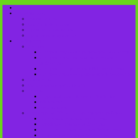
Главная
Пользователю
Режим работы
Как стать читателем?
Правила пользования
Продление документов
О библиотеке
История
История создания Красненской библиотеки
История создания Чаянской сельской
библиотеки
История Городищенской№1 библиотеки
История создания Добриковской библиотеки
Документы
Методическая деятельность
Отделы
Отдел комплектования и обработки
Абонемент
Читальный зал
Структура МБУК «ЦБС Брасовского района»
Брасовская сельская библиотека
Веребская сельская библиотека
Вороновологская сельская библиотека
Глодневская сельская библиотека