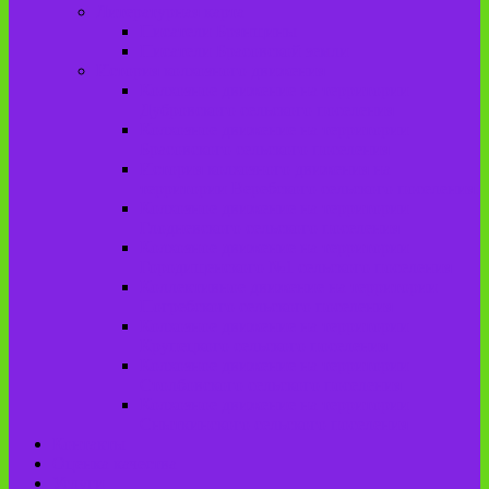
Литературная карта
Писатели Брянщины
Писатели Брасовской земли
История колхозного движения
Колхозное движение на территории
Дубровского сельского поселения
Колхозное движение на территории
Брасовского сельского поселения
История колхозного движения на
территории Веребского сельского поселения.
Колхозное движение на территории
Глодневского сельского поселения
Колхозное движение на территории
Городищенского №1 сельского поселения
Коллективное движение на территории
Погребского сельского поселения
Колхозное движение на территории
Крупецкого сельского поселения
Колхозное движение на территории
Столбовского сельского поселения
Колхозное движение на территории
Сныткинского сельского поселения
Контакты
Оценка качества
Услуги