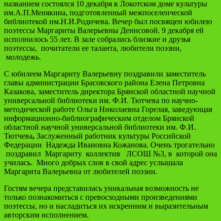
названием состоялся 10 декабря в Локотском доме культуры
им.А.П.Менякина, подготовленный межпоселенческой
библиотекой им.Н.И.Родичева. Вечер был посвящен юбилею
поэтессы Маргариты Валерьевны Денисовой. 9 декабря ей
исполнилось 55 лет. В зале собрались близкие и друзья
поэтессы, почитатели ее таланта, любители поэзии,
молодежь.
С юбилеем Маргариту Валерьевну поздравили заместитель
главы администрации Брасовского района Елена Петровна
Казакова, заместитель директора Брянской областной научной
универсальной библиотеки им. Ф.И. Тютчева по научно-
методической работе Ольга Николаевна Горелая, заведующая
информационно-библиографическим отделом Брянской
областной научной универсальной библиотеки им. Ф.И.
Тютчева
,
Заслуженный работник культуры Российской
Федерации Надежда Ивановна Кожанова. Очень трогательно
поздравил Маргариту коллектив ЛСОШ №3, в которой она
училась. Много добрых слов в свой адрес услышала
Маргарита Валерьевна от любителей поэзии.
Гостям вечера представилась уникальная возможность не
только познакомиться с превосходными произведениями
поэтессы, но и насладиться их искренним и выразительным
авторским исполнением.