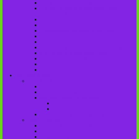
Городищенская №2 сельская библиотека
Городищенская сельская библиотека
(Городище №1)
Детская библиотека
Дубровская сельская библиотека
Добриковская сельская библиотека
Каменская поселковая библиотека
Красненская сельская библиотека
Красноколодецкая сельская библиотека
Крупецкая сельская библиотека
Осотская сельская библиотека
Хотеевская сельская библиотека
Чаянская сельская библиотека
Брасовский край
Брасовский район
История района
Населенные пункты района
Мы свято чтим героев имена!
История на улицах города
Мемориальные доски
Туристическими тропами родного края
Люди, события
Герои Советского Союза
Ликвидаторы ЧАЭС
Знаменитые земляки