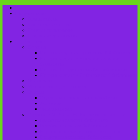
Главная
Пользователю
Режим работы
Как стать читателем?
Правила пользования
Продление документов
О библиотеке
История
История создания Красненской библиотеки
История создания Чаянской сельской
библиотеки
История Городищенской№1 библиотеки
История создания Добриковской библиотеки
Документы
Методическая деятельность
Отделы
Отдел комплектования и обработки
Абонемент
Читальный зал
Структура МБУК «ЦБС Брасовского района»
Брасовская сельская библиотека
Веребская сельская библиотека
Вороновологская сельская библиотека
Глодневская сельская библиотека