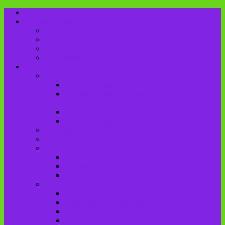
Главная
Пользователю
Режим работы
Как стать читателем?
Правила пользования
Продление документов
О библиотеке
История
История создания Красненской библиотеки
История создания Чаянской сельской
библиотеки
История Городищенской№1 библиотеки
История создания Добриковской библиотеки
Документы
Методическая деятельность
Отделы
Отдел комплектования и обработки
Абонемент
Читальный зал
Структура МБУК «ЦБС Брасовского района»
Брасовская сельская библиотека
Веребская сельская библиотека
Вороновологская сельская библиотека
Глодневская сельская библиотека