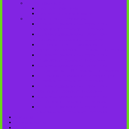
Литературная карта
Писатели Брянщины
Писатели Брасовской земли
История колхозного движения
Колхозное движение на территории
Дубровского сельского поселения
Колхозное движение на территории
Брасовского сельского поселения
История колхозного движения на
территории Веребского сельского поселения.
Колхозное движение на территории
Глодневского сельского поселения
Колхозное движение на территории
Городищенского №1 сельского поселения
Коллективное движение на территории
Погребского сельского поселения
Колхозное движение на территории
Крупецкого сельского поселения
Колхозное движение на территории
Столбовского сельского поселения
Колхозное движение на территории
Сныткинского сельского поселения
Контакты
Оценка качества
Услуги