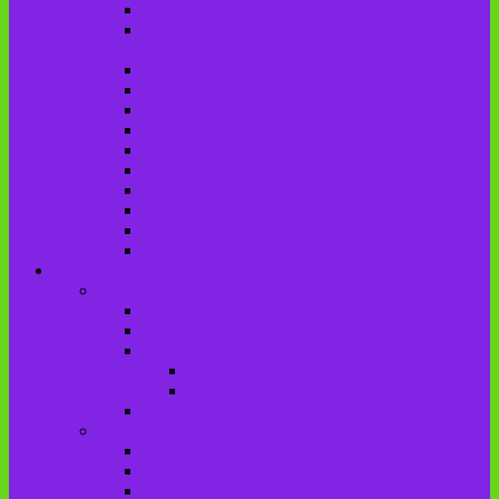
Городищенская №2 сельская библиотека
Городищенская сельская библиотека
(Городище №1)
Детская библиотека
Дубровская сельская библиотека
Добриковская сельская библиотека
Каменская поселковая библиотека
Красненская сельская библиотека
Красноколодецкая сельская библиотека
Крупецкая сельская библиотека
Осотская сельская библиотека
Хотеевская сельская библиотека
Чаянская сельская библиотека
Брасовский край
Брасовский район
История района
Населенные пункты района
Мы свято чтим героев имена!
История на улицах города
Мемориальные доски
Туристическими тропами родного края
Люди, события
Герои Советского Союза
Ликвидаторы ЧАЭС
Знаменитые земляки