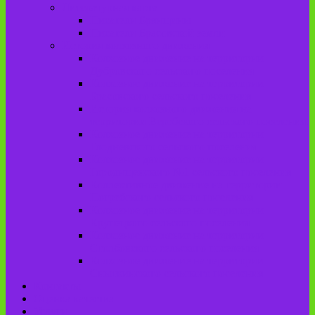
Литературная карта
Писатели Брянщины
Писатели Брасовской земли
История колхозного движения
Колхозное движение на территории
Дубровского сельского поселения
Колхозное движение на территории
Брасовского сельского поселения
История колхозного движения на
территории Веребского сельского поселения.
Колхозное движение на территории
Глодневского сельского поселения
Колхозное движение на территории
Городищенского №1 сельского поселения
Коллективное движение на территории
Погребского сельского поселения
Колхозное движение на территории
Крупецкого сельского поселения
Колхозное движение на территории
Столбовского сельского поселения
Колхозное движение на территории
Сныткинского сельского поселения
Контакты
Оценка качества
Услуги