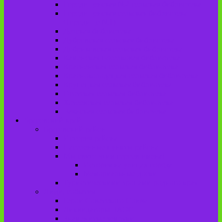
Городищенская №2 сельская библиотека
Городищенская сельская библиотека
(Городище №1)
Детская библиотека
Дубровская сельская библиотека
Добриковская сельская библиотека
Каменская поселковая библиотека
Красненская сельская библиотека
Красноколодецкая сельская библиотека
Крупецкая сельская библиотека
Осотская сельская библиотека
Хотеевская сельская библиотека
Чаянская сельская библиотека
Брасовский край
Брасовский район
История района
Населенные пункты района
Мы свято чтим героев имена!
История на улицах города
Мемориальные доски
Туристическими тропами родного края
Люди, события
Герои Советского Союза
Ликвидаторы ЧАЭС
Знаменитые земляки