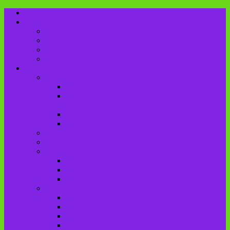
Главная
Пользователю
Режим работы
Как стать читателем?
Правила пользования
Продление документов
О библиотеке
История
История создания Красненской библиотеки
История создания Чаянской сельской
библиотеки
История Городищенской№1 библиотеки
История создания Добриковской библиотеки
Документы
Методическая деятельность
Отделы
Отдел комплектования и обработки
Абонемент
Читальный зал
Структура МБУК «ЦБС Брасовского района»
Брасовская сельская библиотека
Веребская сельская библиотека
Вороновологская сельская библиотека
Глодневская сельская библиотека