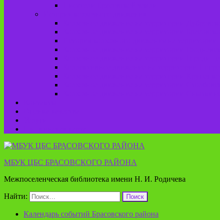
Писатели Брасовской земли
История колхозного движения
Колхозное движение на территории Дубровско
Колхозное движение на территории Брасовско
История колхозного движения на территории 
Колхозное движение на территории Глодневск
Колхозное движение на территории Городище
Коллективное движение на территории Погреб
Колхозное движение на территории Крупецког
Колхозное движение на территории Столбовск
Колхозное движение на территории Сныткинс
Контакты
Оценка качества
Услуги
Пушкинская карта
МБУК ЦБС БРАСОВСКОГО РАЙОНА
Межпоселенческая библиотека имени Н. И. Родичева
Найти:
Календарь событий Брасовского района