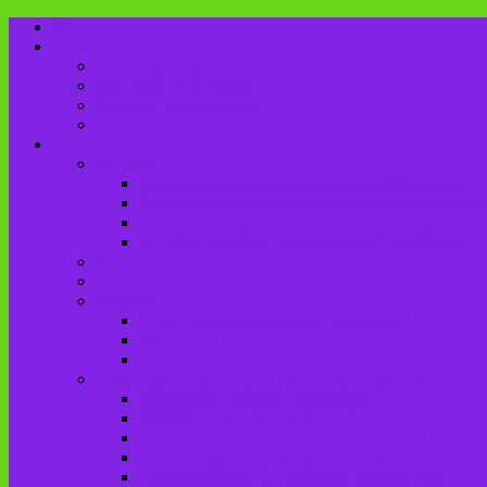
Главная
Пользователю
Режим работы
Как стать читателем?
Правила пользования
Продление документов
О библиотеке
История
История создания Красненской библиотеки
История создания Чаянской сельской библиот
История Городищенской№1 библиотеки
История создания Добриковской библиотеки
Документы
Методическая деятельность
Отделы
Отдел комплектования и обработки
Абонемент
Читальный зал
Структура МБУК «ЦБС Брасовского района»
Брасовская сельская библиотека
Веребская сельская библиотека
Вороновологская сельская библиотека
Глодневская сельская библиотека
Городищенская №2 сельская библиотека