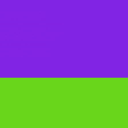
го сельского поселения
го сельского поселения
Веребского сельского поселения.
ого сельского поселения
нского №1 сельского поселения
ского сельского поселения
о сельского поселения
ого сельского поселения
кого сельского поселения