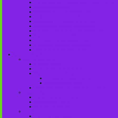
Городищенская сельская библиотека (Городи
Детская библиотека
Дубровская сельская библиотека
Добриковская сельская библиотека
Каменская поселковая библиотека
Красненская сельская библиотека
Красноколодецкая сельская библиотека
Крупецкая сельская библиотека
Осотская сельская библиотека
Хотеевская сельская библиотека
Чаянская сельская библиотека
Брасовский край
Брасовский район
История района
Населенные пункты района
Мы свято чтим героев имена!
История на улицах города
Мемориальные доски
Туристическими тропами родного края
Люди, события
Герои Советского Союза
Ликвидаторы ЧАЭС
Знаменитые земляки
Литературная карта
Писатели Брянщины