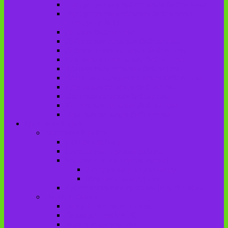
Городищенская №2 сельская библиотека
Городищенская сельская библиотека
(Городище №1)
Детская библиотека
Дубровская сельская библиотека
Добриковская сельская библиотека
Каменская поселковая библиотека
Красненская сельская библиотека
Красноколодецкая сельская библиотека
Крупецкая сельская библиотека
Осотская сельская библиотека
Хотеевская сельская библиотека
Чаянская сельская библиотека
Брасовский край
Брасовский район
История района
Населенные пункты района
Мы свято чтим героев имена!
История на улицах города
Мемориальные доски
Туристическими тропами родного края
Люди, события
Герои Советского Союза
Ликвидаторы ЧАЭС
Знаменитые земляки