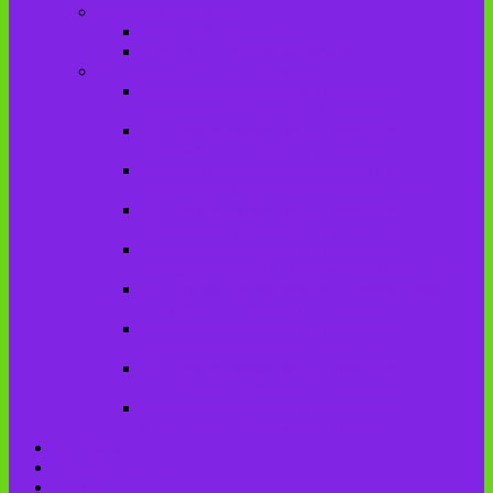
Литературная карта
Писатели Брянщины
Писатели Брасовской земли
История колхозного движения
Колхозное движение на территории
Дубровского сельского поселения
Колхозное движение на территории
Брасовского сельского поселения
История колхозного движения на
территории Веребского сельского поселения.
Колхозное движение на территории
Глодневского сельского поселения
Колхозное движение на территории
Городищенского №1 сельского поселения
Коллективное движение на территории
Погребского сельского поселения
Колхозное движение на территории
Крупецкого сельского поселения
Колхозное движение на территории
Столбовского сельского поселения
Колхозное движение на территории
Сныткинского сельского поселения
Контакты
Оценка качества
Услуги