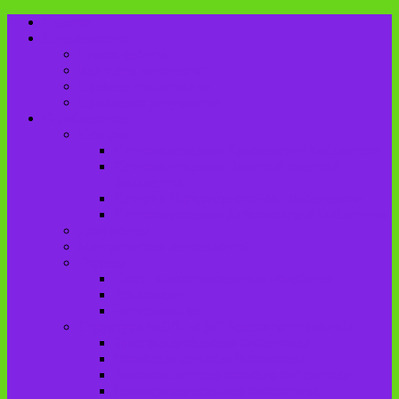
Главная
Пользователю
Режим работы
Как стать читателем?
Правила пользования
Продление документов
О библиотеке
История
История создания Красненской библиотеки
История создания Чаянской сельской
библиотеки
История Городищенской№1 библиотеки
История создания Добриковской библиотеки
Документы
Методическая деятельность
Отделы
Отдел комплектования и обработки
Абонемент
Читальный зал
Структура МБУК «ЦБС Брасовского района»
Брасовская сельская библиотека
Веребская сельская библиотека
Вороновологская сельская библиотека
Глодневская сельская библиотека