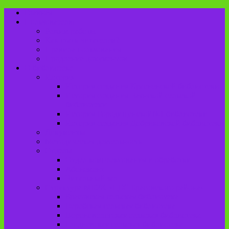
Главная
Пользователю
Режим работы
Как стать читателем?
Правила пользования
Продление документов
О библиотеке
История
История создания Красненской библиотеки
История создания Чаянской сельской
библиотеки
История Городищенской№1 библиотеки
История создания Добриковской библиотеки
Документы
Методическая деятельность
Отделы
Отдел комплектования и обработки
Абонемент
Читальный зал
Структура МБУК «ЦБС Брасовского района»
Брасовская сельская библиотека
Веребская сельская библиотека
Вороновологская сельская библиотека
Глодневская сельская библиотека