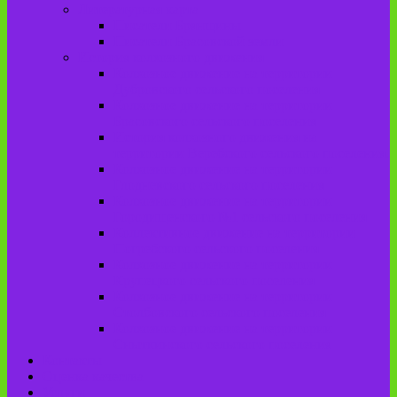
Литературная карта
Писатели Брянщины
Писатели Брасовской земли
История колхозного движения
Колхозное движение на территории
Дубровского сельского поселения
Колхозное движение на территории
Брасовского сельского поселения
История колхозного движения на
территории Веребского сельского поселения.
Колхозное движение на территории
Глодневского сельского поселения
Колхозное движение на территории
Городищенского №1 сельского поселения
Коллективное движение на территории
Погребского сельского поселения
Колхозное движение на территории
Крупецкого сельского поселения
Колхозное движение на территории
Столбовского сельского поселения
Колхозное движение на территории
Сныткинского сельского поселения
Контакты
Оценка качества
Услуги