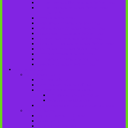
Городищенская №2 сельская библиотека
Городищенская сельская библиотека
(Городище №1)
Детская библиотека
Дубровская сельская библиотека
Добриковская сельская библиотека
Каменская поселковая библиотека
Красненская сельская библиотека
Красноколодецкая сельская библиотека
Крупецкая сельская библиотека
Осотская сельская библиотека
Хотеевская сельская библиотека
Чаянская сельская библиотека
Брасовский край
Брасовский район
История района
Населенные пункты района
Мы свято чтим героев имена!
История на улицах города
Мемориальные доски
Туристическими тропами родного края
Люди, события
Герои Советского Союза
Ликвидаторы ЧАЭС
Знаменитые земляки