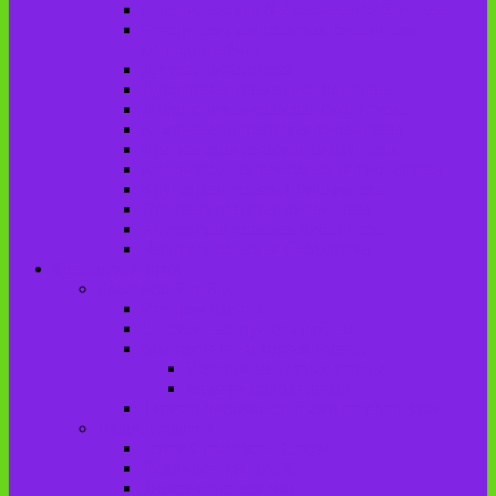
Городищенская №2 сельская библиотека
Городищенская сельская библиотека
(Городище №1)
Детская библиотека
Дубровская сельская библиотека
Добриковская сельская библиотека
Каменская поселковая библиотека
Красненская сельская библиотека
Красноколодецкая сельская библиотека
Крупецкая сельская библиотека
Осотская сельская библиотека
Хотеевская сельская библиотека
Чаянская сельская библиотека
Брасовский край
Брасовский район
История района
Населенные пункты района
Мы свято чтим героев имена!
История на улицах города
Мемориальные доски
Туристическими тропами родного края
Люди, события
Герои Советского Союза
Ликвидаторы ЧАЭС
Знаменитые земляки