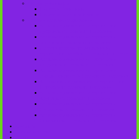
Литературная карта
Писатели Брянщины
Писатели Брасовской земли
История колхозного движения
Колхозное движение на территории
Дубровского сельского поселения
Колхозное движение на территории
Брасовского сельского поселения
История колхозного движения на
территории Веребского сельского поселения.
Колхозное движение на территории
Глодневского сельского поселения
Колхозное движение на территории
Городищенского №1 сельского поселения
Коллективное движение на территории
Погребского сельского поселения
Колхозное движение на территории
Крупецкого сельского поселения
Колхозное движение на территории
Столбовского сельского поселения
Колхозное движение на территории
Сныткинского сельского поселения
Контакты
Оценка качества
Услуги