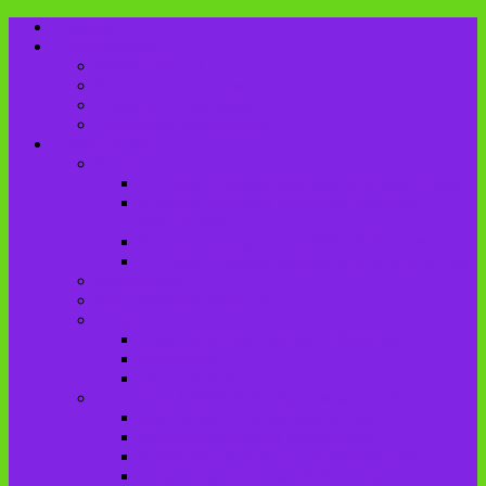
Главная
Пользователю
Режим работы
Как стать читателем?
Правила пользования
Продление документов
О библиотеке
История
История создания Красненской библиотеки
История создания Чаянской сельской
библиотеки
История Городищенской№1 библиотеки
История создания Добриковской библиотеки
Документы
Методическая деятельность
Отделы
Отдел комплектования и обработки
Абонемент
Читальный зал
Структура МБУК «ЦБС Брасовского района»
Брасовская сельская библиотека
Веребская сельская библиотека
Вороновологская сельская библиотека
Глодневская сельская библиотека